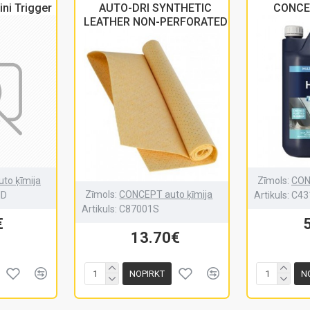
ini Trigger
AUTO-DRI SYNTHETIC
CONCEP
LEATHER NON-PERFORATED
to ķīmija
Zīmols:
CON
Zīmols:
CONCEPT auto ķīmija
ID
Artikuls:
C43
Artikuls:
C87001S
€
13.70€
NOPIRKT
N