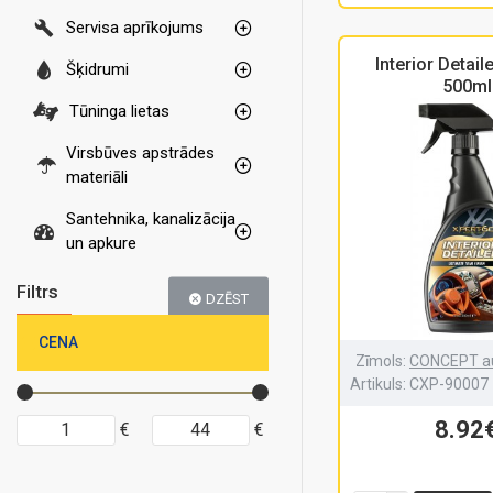
Servisa aprīkojums
Interior Detai
Šķidrumi
500ml
Tūninga lietas
Virsbūves apstrādes
materiāli
Santehnika, kanalizācija
un apkure
Filtrs
DZĒST
CENA
Zīmols:
CONCEPT au
Artikuls:
CXP-90007
8.92
€
€