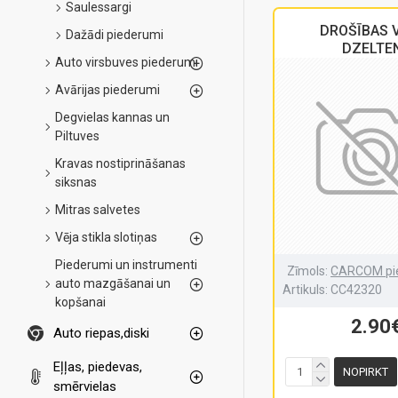
Saulessargi
DROŠĪBAS 
Dažādi piederumi
DZELTE
Auto virsbuves piederumi
Avārijas piederumi
Degvielas kannas un
Piltuves
Kravas nostiprināšanas
siksnas
Mitras salvetes
Vēja stikla slotiņas
Piederumi un instrumenti
Zīmols:
CARCOM pi
auto mazgāšanai un
Artikuls:
CC42320
kopšanai
2.90
Auto riepas,diski
Eļļas, piedevas,
NOPIRKT
smērvielas