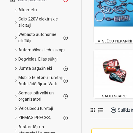
Alkometri
Calix 220V elektriskie
sildītāji
Webasto autonomie
sildītāji
ATSLĒGU PIEKARIŅI
Automašīnas ledusskapji
Degvielas, Eļļas sūkņi
Jumta bagāžnieki
Mobilo telefonu Turētāji,
Auto lādētāji un Vadi
Somas, pārvalki un
SAULESSARGI
organizatori
Velosipēdu turētāji
Salīdzi
ZIEMAS PRECES,
Atstarotāji un