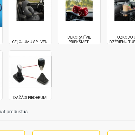
DEKORATĪVIE
UZKODU 
CEĻOJUMU SPILVENI
PRIEKŠMETI
DZĒRIENU TU
DAŽĀDI PIEDERUMI
nāt produktus