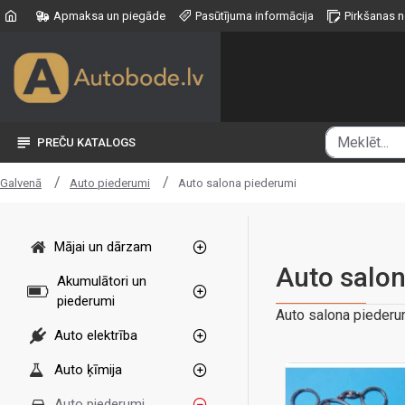
Apmaksa un piegāde
Pasūtījuma informācija
Pirkšanas 
PREČU KATALOGS
Auto piederumi
Auto salona piederumi
Galvenā
Mājai un dārzam
Auto salo
Akumulātori un
piederumi
Auto salona piederu
Auto elektrība
Auto ķīmija
Auto piederumi