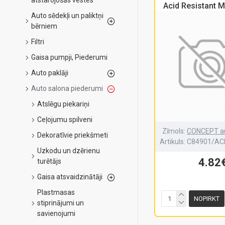
atstarojošās vestes
Acid Resistant M
Auto sēdekļi un paliktņi
bērniem
Filtri
Gaisa pumpji, Piederumi
Auto paklāji
Auto salona piederumi
Atslēgu piekariņi
Ceļojumu spilveni
Zīmols:
CONCEPT au
Dekoratīvie priekšmeti
Artikuls:
C84901/AC
Uzkodu un dzērienu
4.82
turētājs
Gaisa atsvaidzinātāji
Plastmasas
NOPIRKT
stiprinājumi un
savienojumi