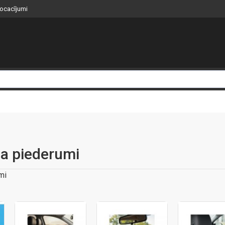
nocacījumi
na piederumi
mi