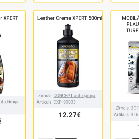
ler XPERT
Leather Creme XPERT 500ml
MOBIL
PLA
TURĒ
Zīmols:
CONCEPT auto ķīmija
to ķīmija
Artikuls:
CXP-90033
Zīmols:
BOT
12.27€
Artikuls:
B16
€