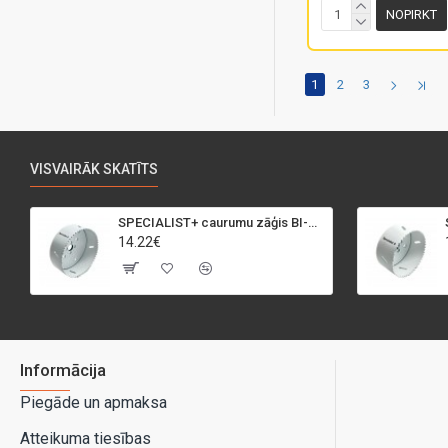
NOPIRKT
1
2
3
VISVAIRĀK SKATĪTS
SPECIALIST+ caurumu zāģis BI-METAL, 95 mm
14.22€
Informācija
Piegāde un apmaksa
Atteikuma tiesības