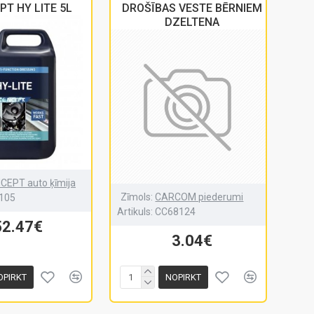
T HY LITE 5L
DROŠĪBAS VESTE BĒRNIEM
DZELTENA
CEPT auto ķīmija
Zīmols:
CARCOM piederumi
105
Artikuls:
CC68124
52.47€
3.04€
OPIRKT
NOPIRKT