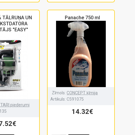
Ā TĀLRUŅA UN
Panache 750 ml
UKSTDATORA
TĀJS "EASY"
Zīmols:
CONCEPT ķīmija
Artikuls:
C591075
TARI piederumi
14.32€
135
7.52€