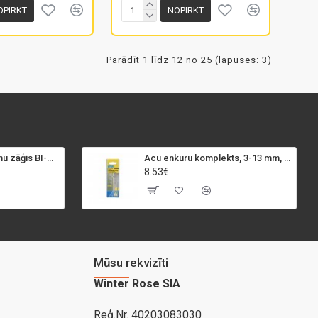
OPIRKT
NOPIRKT
Parādīt 1 līdz 12 no 25 (lapuses: 3)
SPECIALIST+ caurumu zāģis BI-METAL, 98 mm
Acu enkuru komplekts, 3-13 mm, Rapid, 12 gab.
8.53€
Mūsu rekvizīti
Winter Rose SIA
Reģ.Nr. 40203083030