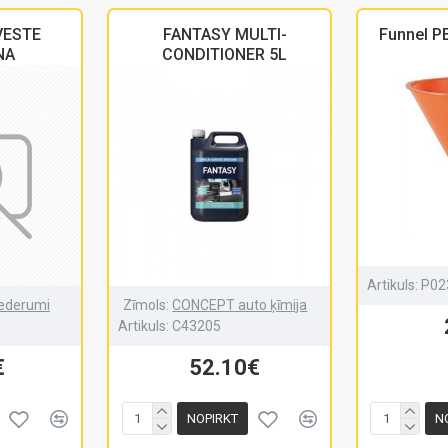
VESTE
FANTASY MULTI-
Funnel P
NA
CONDITIONER 5L
Artikuls:
P02
ederumi
Zīmols:
CONCEPT auto ķīmija
Artikuls:
C43205
€
52.10€
NOPIRKT
N