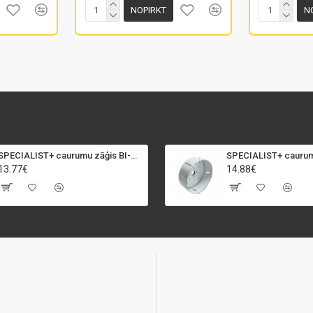
NOPIRKT
N
SPECIALIST+ caurumu zāģis BI-METAL, 92 mm
13.77€
14.88€