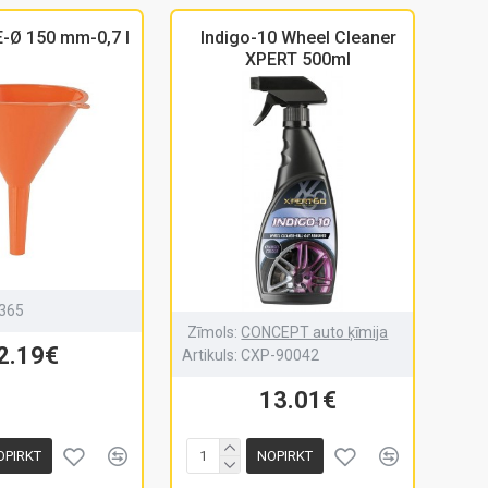
E-Ø 150 mm-0,7 l
Indigo-10 Wheel Cleaner
XPERT 500ml
365
Zīmols:
CONCEPT auto ķīmija
2.19€
Artikuls:
CXP-90042
13.01€
OPIRKT
NOPIRKT