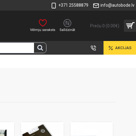
+371 25588879
info@autobode.lv
Preču 0 (0.00€)
Vēlmju saraksts
Salīdzināt
AKCIJAS