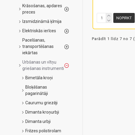
Krāsošanas, apdares
preces
NOPIRKT
Izsmidzināmā ķīmija
Elektriskās ierīces
Parādīt 1 līdz 7 no 7 
Pacelšanas,
transportēšanas
iekārtas
Urbšanas un vītņu
griešanas instrumenti
Bimetāla kroņi
Bloķēšanas
pagarinātāji
Caurumu griezēji
Dimanta kroņurbji
Dimanta urbji
Frēzes polistirolam