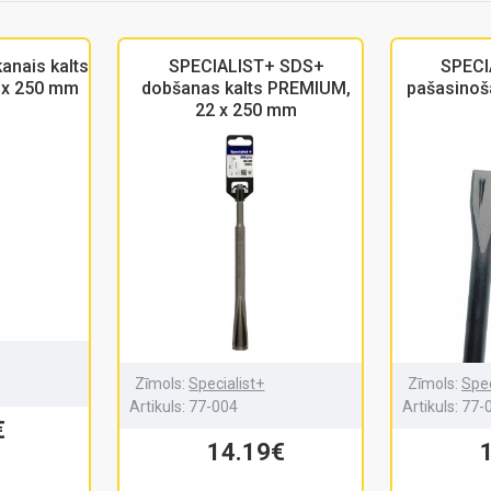
anais kalts
SPECIALIST+ SDS+
SPECI
 x 250 mm
dobšanas kalts PREMIUM,
pašasinoša
22 x 250 mm
Zīmols:
Specialist+
Zīmols:
Spec
Artikuls:
77-004
Artikuls:
77-
€
14.19€