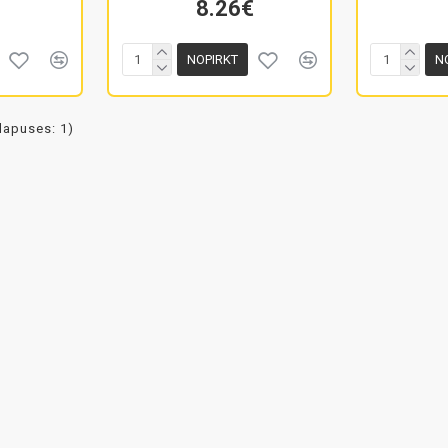
8.26€
NOPIRKT
N
(lapuses: 1)