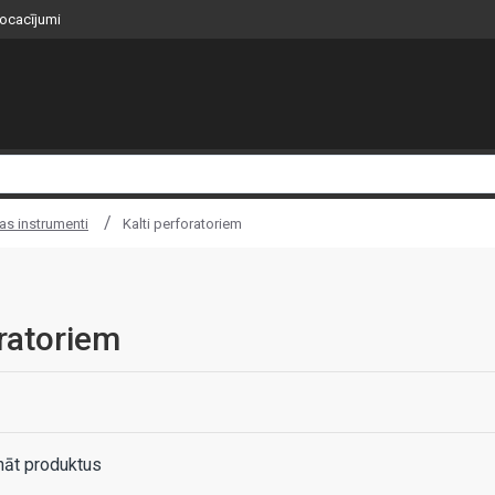
nocacījumi
as instrumenti
Kalti perforatoriem
oratoriem
nāt produktus