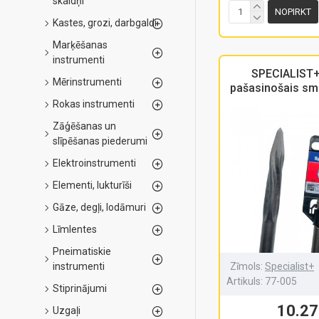
skaldņi
NOPIRKT
Kastes, grozi, darbgaldi
Marķēšanas
instrumenti
SPECIALIST
Mērinstrumenti
pašasinošais sma
Rokas instrumenti
Zāģēšanas un
slīpēšanas piederumi
Elektroinstrumenti
Elementi, lukturīši
Gāze, degļi, lodāmuri
Līmlentes
Pneimatiskie
Zīmols:
Specialist+
instrumenti
Artikuls:
77-005
Stiprinājumi
10.27
Uzgaļi