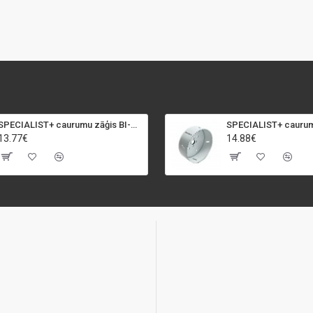
SPECIALIST+ caurumu zāģis BI-METAL, 92 mm
13.77€
14.88€