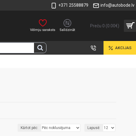
+371 25588879
info@autobode.lv
Preču 0 (0.00€)
Vēlmju saraksts
Salīdzināt
AKCIJAS
Kārtot pēc:
Lapusē: