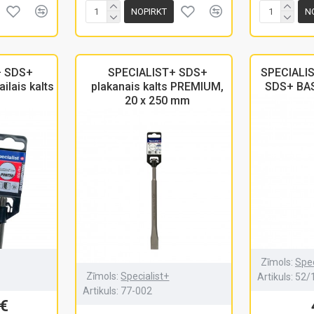
NOPIRKT
N
+ SDS+
SPECIALIST+ SDS+
SPECIALIS
ilais kalts
plakanais kalts PREMIUM,
SDS+ BAS
20 x 250 mm
Zīmols:
Spec
Zīmols:
Specialist+
Artikuls:
52/
Artikuls:
77-002
€