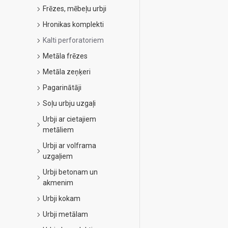
Frēzes, mēbeļu urbji
Hronikas komplekti
Kalti perforatoriem
Metāla frēzes
Metāla zeņķeri
Pagarinātāji
Soļu urbju uzgaļi
Urbji ar cietajiem
metāliem
Urbji ar volframa
uzgaļiem
Urbji betonam un
akmenim
Urbji kokam
Urbji metālam