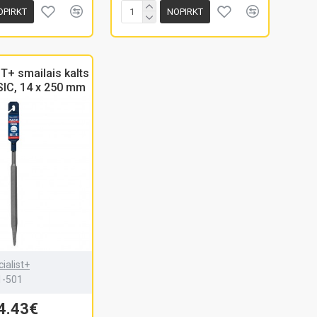
OPIRKT
NOPIRKT
T+ smailais kalts
IC, 14 x 250 mm
ialist+
1-501
4.43€