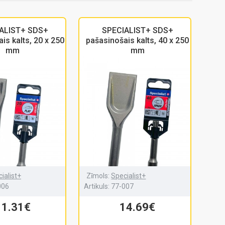
ALIST+ SDS+
SPECIALIST+ SDS+
is kalts, 20 x 250
pašasinošais kalts, 40 x 250
mm
mm
ialist+
Zīmols:
Specialist+
006
Artikuls:
77-007
11.31€
14.69€