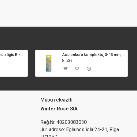
SPECIALIST+ caurumu zāģis BI-METAL, 98 mm
Acu enkuru komplekts, 3-13 mm, Rapid, 12 gab.
8.53€
Mūsu rekvizīti
Winter Rose SIA
Reģ.Nr. 40203083030
Jur. adrese:
Eglaines iela 24-21, Rīga
LV1057