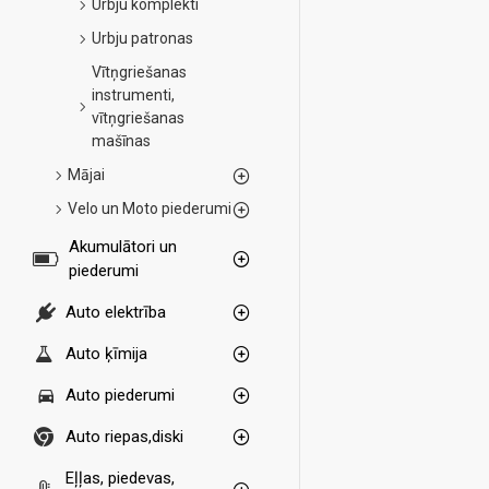
Urbju komplekti
Urbju patronas
Vītņgriešanas
instrumenti,
vītņgriešanas
mašīnas
Mājai
Velo un Moto piederumi
Akumulātori un
piederumi
Auto elektrība
Auto ķīmija
Auto piederumi
Auto riepas,diski
Eļļas, piedevas,