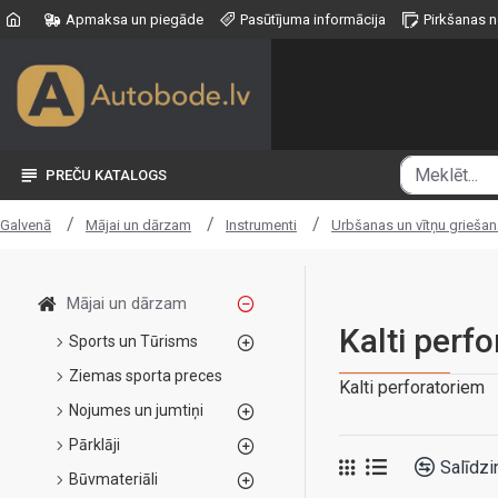
Apmaksa un piegāde
Pasūtījuma informācija
Pirkšanas 
PREČU KATALOGS
Mājai un dārzam
Instrumenti
Urbšanas un vītņu griešan
Galvenā
Mājai un dārzam
Kalti perf
Sports un Tūrisms
Ziemas sporta preces
Kalti perforatoriem
Nojumes un jumtiņi
Pārklāji
Salīdzi
Būvmateriāli