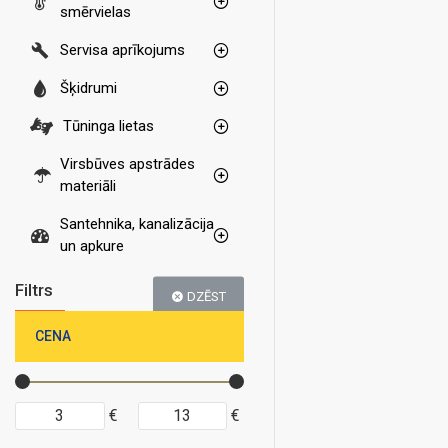
smērvielas
Servisa aprīkojums
Šķidrumi
Tūninga lietas
Virsbūves apstrādes
materiāli
Santehnika, kanalizācija
un apkure
Filtrs
DZĒST
CENA
€
€