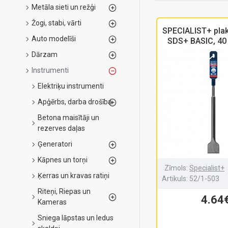
Metāla sieti un režģi
Žogi, stabi, vārti
SPECIALIST+ plak
Auto modelīši
SDS+ BASIC, 40
Dārzam
Instrumenti
Elektriķu instrumenti
Apģērbs, darba drošība
Betona maisītāji un
rezerves daļas
Ģeneratori
Kāpnes un torņi
Zīmols:
Specialist+
Ķerras un kravas ratiņi
Artikuls:
52/1-503
Riteņi, Riepas un
4.64
Kameras
Sniega lāpstas un ledus