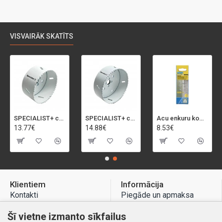
VISVAIRĀK SKATĪTS
SPECIALIST+ caurumu zāģis BI-METAL, 92 mm
SPECIALIST+ caurumu zāģis BI-METAL, 98 mm
Acu enkuru komplekts, 3-13 mm, Rapid, 12 gab.
13.77€
14.88€
8.53€
Klientiem
Informācija
Kontakti
Piegāde un apmaksa
Preču atgriešana
Atteikuma tiesības
Šī vietne izmanto sīkfailus