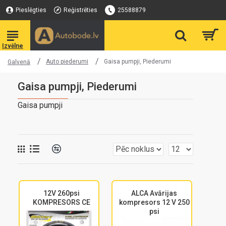
Pieslēgties
Reģistrēties
25588879
Auto piederumi
Gaisa pumpji, Piederumi
Galvenā
Gaisa pumpji, Piederumi
Gaisa pumpji
12V 260psi
ALCA Avārijas
KOMPRESORS CE
kompresors 12 V 250
psi