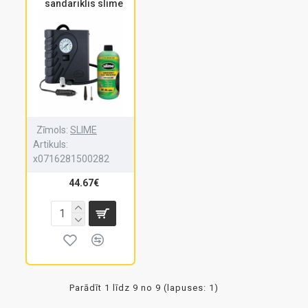
sandariklis slime
Zīmols:
SLIME
Artikuls:
x0716281500282
44.67€
Parādīt 1 līdz 9 no 9 (lapuses: 1)