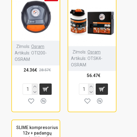
Zīmols:
Osram
Zīmols:
Osram
Artikuls:
OTI200-
Artikuls:
OTSK4-
OSRAM
OSRAM
24.36€
28.57€
56.47€
SLIME kompresorius
12v + padangų