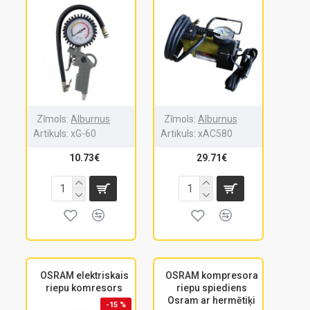
Zīmols:
Alburnus
Zīmols:
Alburnus
Artikuls:
xG-60
Artikuls:
xAC580
10.73€
29.71€
OSRAM elektriskais
OSRAM kompresora
riepu komresors
riepu spiediens
Osram ar hermētiķi
-15 %