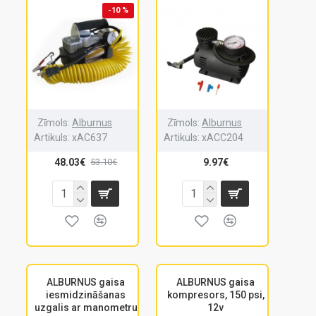
-10 %
Zīmols:
Alburnus
Zīmols:
Alburnus
Artikuls:
xAC637
Artikuls:
xACC204
48.03€
9.97€
53.10€
ALBURNUS gaisa
ALBURNUS gaisa
iesmidzināšanas
kompresors, 150 psi,
uzgalis ar manometru
12v