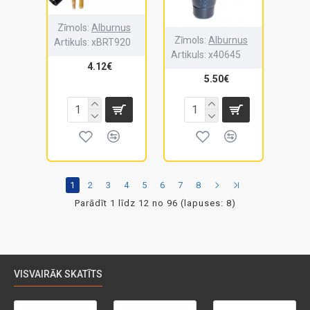
Zīmols:
Alburnus
Zīmols:
Alburnus
Artikuls:
xBRT920
Artikuls:
x40645
4.12€
5.50€
1
2
3
4
5
6
7
8
Parādīt 1 līdz 12 no 96 (lapuses: 8)
VISVAIRĀK SKATĪTS