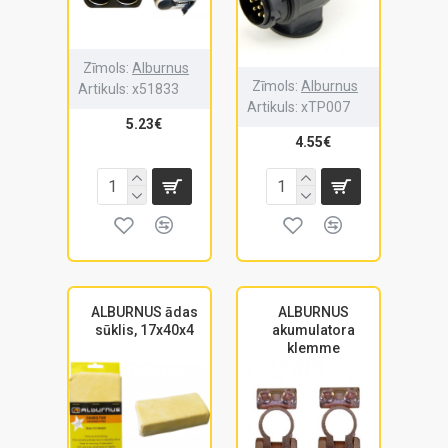
Zīmols:
Alburnus
Zīmols:
Alburnus
Artikuls:
x51833
Artikuls:
xTP007
5.23€
4.55€
ALBURNUS ādas
ALBURNUS
sūklis, 17x40x4
akumulatora
klemme