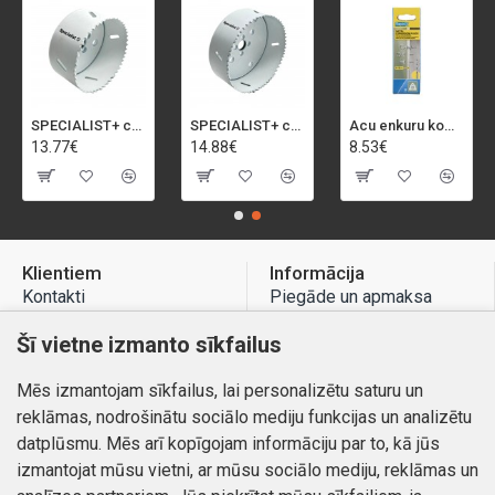
SPECIALIST+ caurumu zāģis BI-METAL, 92 mm
SPECIALIST+ caurumu zāģis BI-METAL, 98 mm
Acu enkuru komplekts, 3-13 mm, Rapid, 12 gab.
13.77€
14.88€
8.53€
Klientiem
Informācija
Kontakti
Piegāde un apmaksa
Preču atgriešana
Atteikuma tiesības
Šī vietne izmanto sīkfailus
Mans profils
Privātuma politika
Mēs izmantojam sīkfailus, lai personalizētu saturu un
Mans profils
Kontakti
reklāmas, nodrošinātu sociālo mediju funkcijas un analizētu
Pasūtījumi
datplūsmu. Mēs arī kopīgojam informāciju par to, kā jūs
izmantojat mūsu vietni, ar mūsu sociālo mediju, reklāmas un