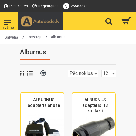
Pieslēgties
Reģistrēties
25588879
Ražotāji
Alburnus
Galvenā
Alburnus
ALBURNUS
ALBURNUS
adapteris ar usb
adapteris, 13
kontakti