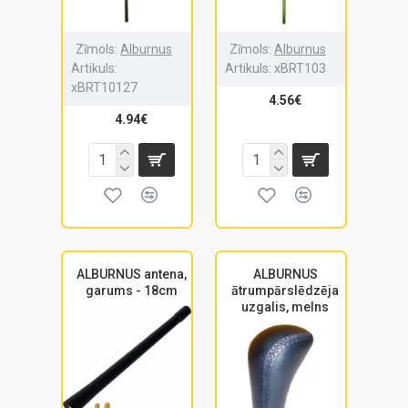
Zīmols:
Alburnus
Zīmols:
Alburnus
Artikuls:
Artikuls:
xBRT103
xBRT10127
4.56€
4.94€
ALBURNUS antena,
ALBURNUS
garums - 18cm
ātrumpārslēdzēja
uzgalis, melns