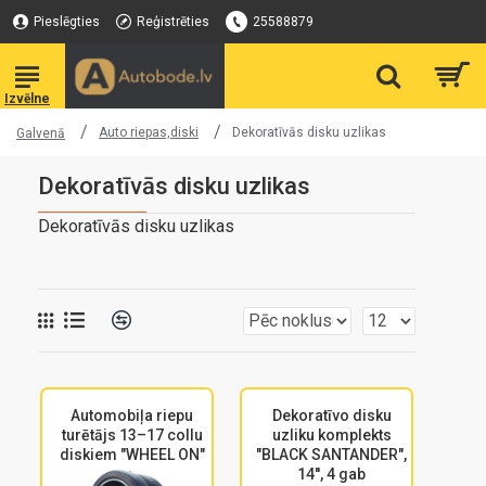
Pieslēgties
Reģistrēties
25588879
Auto riepas,diski
Dekoratīvās disku uzlikas
Galvenā
Dekoratīvās disku uzlikas
Dekoratīvās disku uzlikas
Automobiļa riepu
Dekoratīvo disku
turētājs 13–17 collu
uzliku komplekts
diskiem "WHEEL ON"
"BLACK SANTANDER",
14'', 4 gab