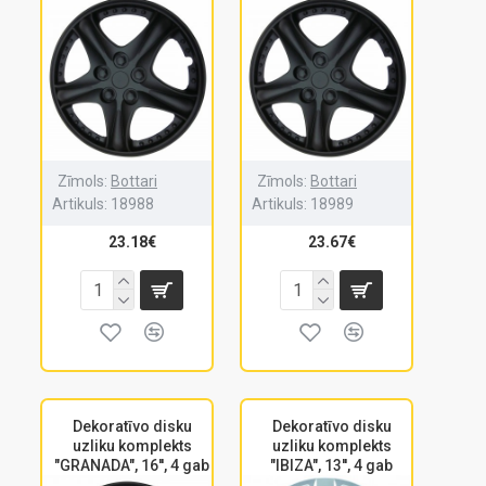
Zīmols:
Bottari
Zīmols:
Bottari
Artikuls:
18988
Artikuls:
18989
23.18€
23.67€
Dekoratīvo disku
Dekoratīvo disku
uzliku komplekts
uzliku komplekts
"GRANADA", 16'', 4 gab
"IBIZA", 13'', 4 gab