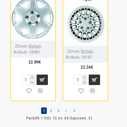
Zīmols:
Bottari
Zīmols:
Bottari
Artikuls:
18481
Artikuls:
18187
22.89€
22.26€
1
2
3
Parādīt 1 līdz 12 no 34 (lapuses: 3)