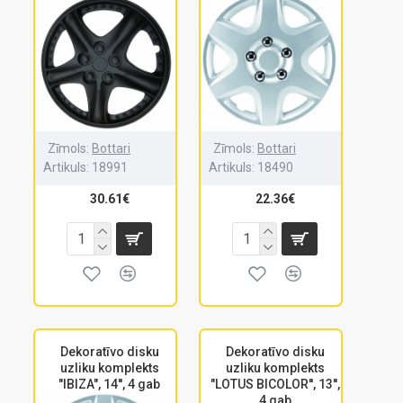
Zīmols:
Bottari
Zīmols:
Bottari
Artikuls:
18991
Artikuls:
18490
30.61€
22.36€
Dekoratīvo disku
Dekoratīvo disku
uzliku komplekts
uzliku komplekts
"IBIZA", 14'', 4 gab
"LOTUS BICOLOR'', 13'',
4 gab