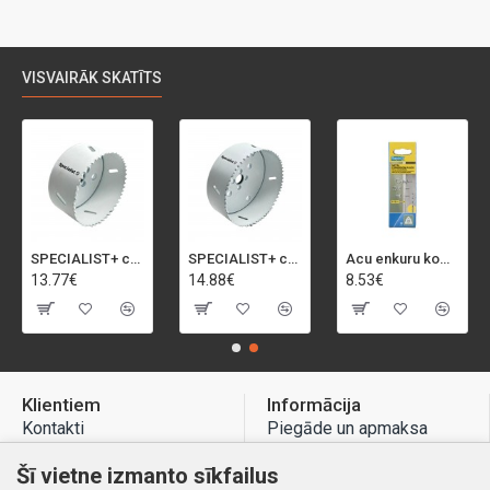
VISVAIRĀK SKATĪTS
SPECIALIST+ caurumu zāģis BI-METAL, 92 mm
SPECIALIST+ caurumu zāģis BI-METAL, 98 mm
Acu enkuru komplekts, 3-13 mm, Rapid, 12 gab.
13.77€
14.88€
8.53€
Klientiem
Informācija
Kontakti
Piegāde un apmaksa
Preču atgriešana
Atteikuma tiesības
Šī vietne izmanto sīkfailus