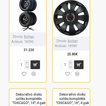
Zīmols:
Bottari
Zīmols:
Bottari
Artikuls:
18390
Artikuls:
18980
31.22€
25.80€
Dekoratīvo disku
Dekoratīvo disku
uzliku komplekts
uzliku komplekts
"CHICAGO", 14'', 4 gab
"CHICAGO", 16'', 4 gab