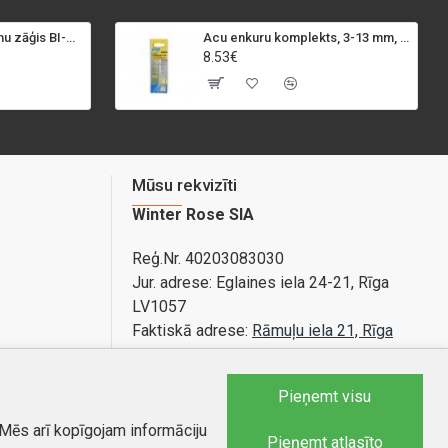
SPECIALIST+ caurumu zāģis BI-METAL, 98 mm
Acu enkuru komplekts, 3-13 mm, Rapid, 12 gab.
8.53€
Mūsu rekvizīti
Winter Rose SIA
Reģ.Nr. 40203083030
Jur. adrese:
Eglaines iela 24-21, Rīga
LV1057
Faktiskā adrese:
Rāmuļu iela 21, Rīga
Bankas konts: LV89PARX0020365840001
Pieņemt visu
 Mēs arī kopīgojam informāciju
Tel.:
25588879
Pieņemt atlasīto