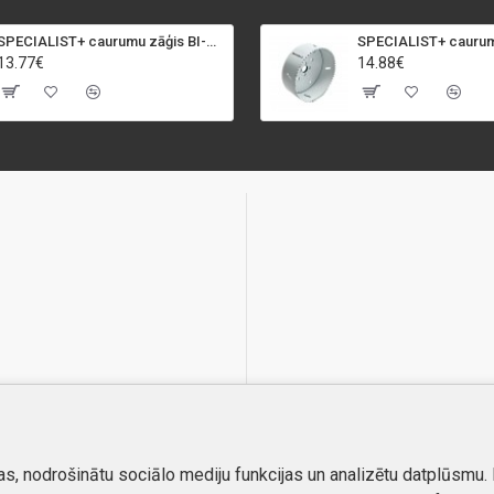
SPECIALIST+ caurumu zāģis BI-METAL, 92 mm
13.77€
14.88€
as, nodrošinātu sociālo mediju funkcijas un analizētu datplūsmu.