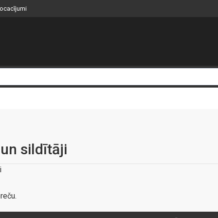
nocacījumi
un sildītāji
i
reču.