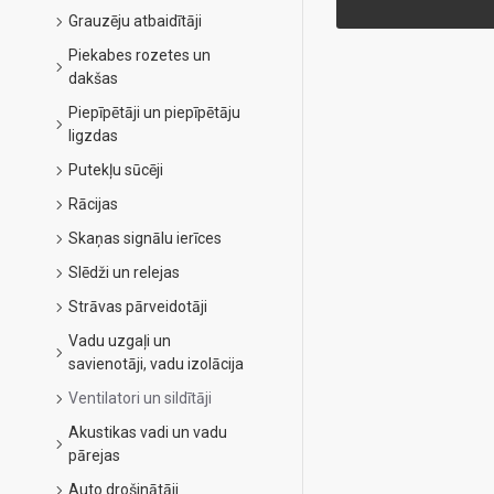
Grauzēju atbaidītāji
Piekabes rozetes un
dakšas
Piepīpētāji un piepīpētāju
ligzdas
Putekļu sūcēji
Rācijas
Skaņas signālu ierīces
Slēdži un relejas
Strāvas pārveidotāji
Vadu uzgaļi un
savienotāji, vadu izolācija
Ventilatori un sildītāji
Akustikas vadi un vadu
pārejas
Auto drošinātāji