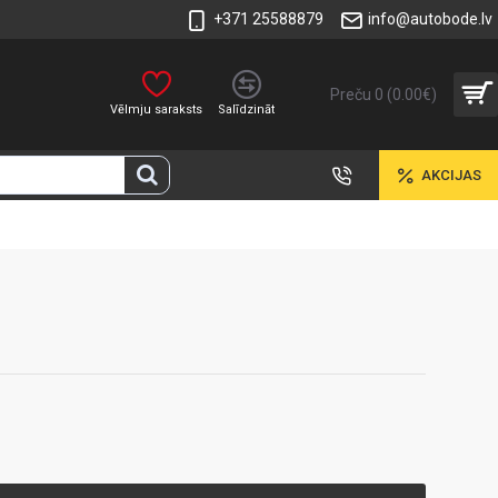
+371 25588879
info@autobode.lv
Preču 0 (0.00€)
Vēlmju saraksts
Salīdzināt
AKCIJAS