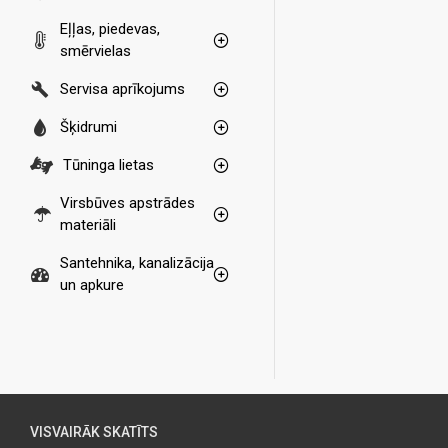
Eļļas, piedevas,
smērvielas
Servisa aprīkojums
Šķidrumi
Tūninga lietas
Virsbūves apstrādes
materiāli
Santehnika, kanalizācija
un apkure
VISVAIRĀK SKATĪTS