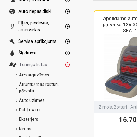
Auto riepas,diski
Apsildāms aut
Eļļas, piedevas,
pārvalks 12V 
smērvielas
SEAT"
Servisa aprīkojums
Šķidrumi
Tūninga lietas
Aizsarguzlīmes
Ātrumkārbas rokturi,
pārvalki
Auto uzlīmes
Zīmols:
Bottari
Art
Dubļu sargi
16.70
Eksterjers
Neons