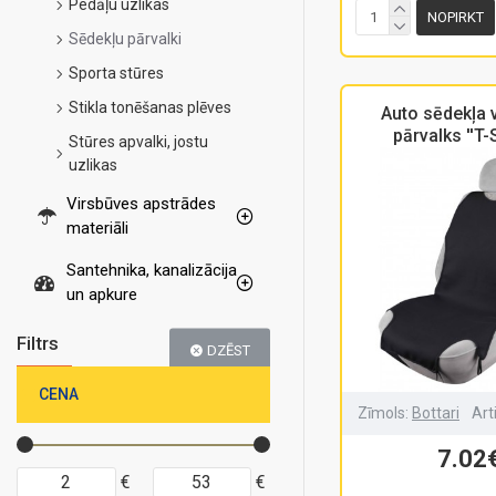
Pedāļu uzlikas
NOPIRKT
Sēdekļu pārvalki
Sporta stūres
Stikla tonēšanas plēves
Auto sēdekļa v
pārvalks ''T-
Stūres apvalki, jostu
uzlikas
Virsbūves apstrādes
materiāli
Santehnika, kanalizācija
un apkure
Filtrs
DZĒST
CENA
Zīmols:
Bottari
Art
7.02
€
€