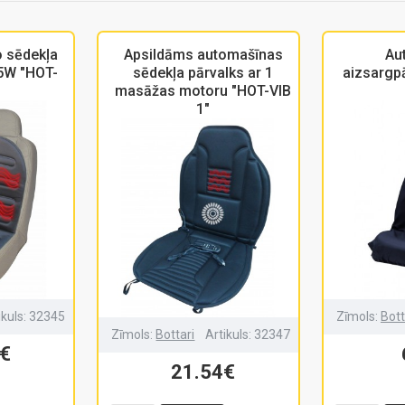
o sēdekļa
Apsildāms automašīnas
Au
35W "HOT-
sēdekļa pārvalks ar 1
aizsargpā
masāžas motoru "HOT-VIB
1"
ikuls:
32345
Zīmols:
Bott
Zīmols:
Bottari
Artikuls:
32347
€
21.54€