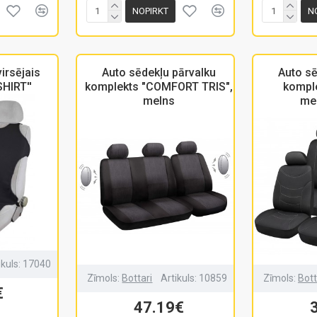
NOPIRKT
N
irsējais
Auto sēdekļu pārvalku
Auto sē
SHIRT''
komplekts "COMFORT TRIS",
kompl
melns
me
ikuls:
17040
Zīmols:
Bottari
Artikuls:
10859
Zīmols:
Bott
€
47.19€