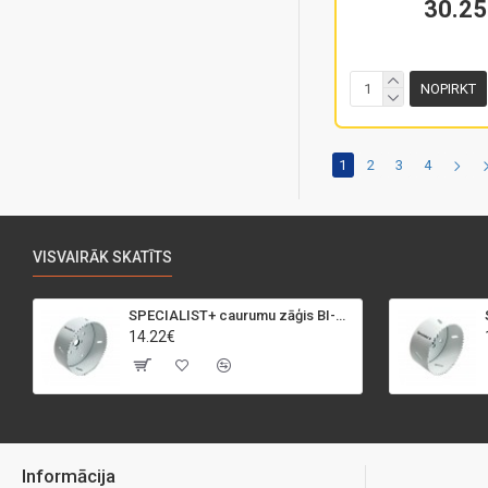
30.25
NOPIRKT
1
2
3
4
VISVAIRĀK SKATĪTS
SPECIALIST+ caurumu zāģis BI-METAL, 95 mm
14.22€
Informācija