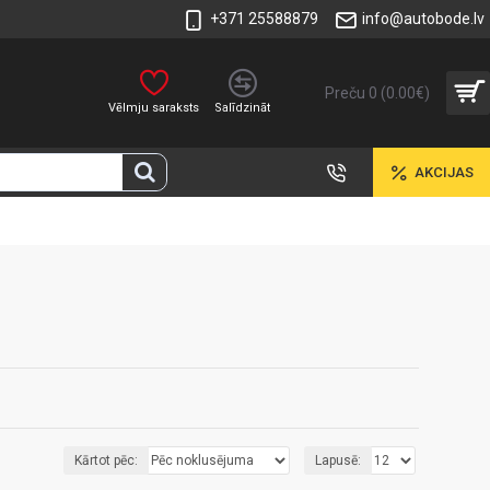
+371 25588879
info@autobode.lv
Preču 0 (0.00€)
Vēlmju saraksts
Salīdzināt
AKCIJAS
Kārtot pēc:
Lapusē: