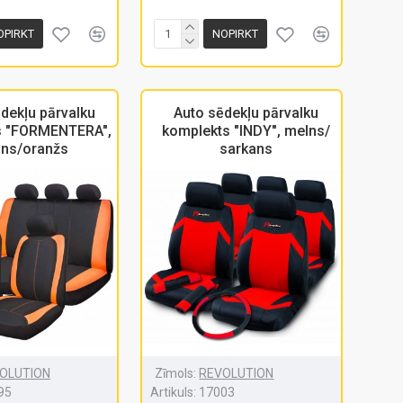
OPIRKT
NOPIRKT
dekļu pārvalku
Auto sēdekļu pārvalku
s "FORMENTERA",
komplekts "INDY", melns/
ns/oranžs
sarkans
OLUTION
Zīmols:
REVOLUTION
95
Artikuls:
17003