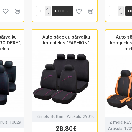
NOPIRKT
N
pārvalku
Auto sēdekļu pārvalku
Auto sē
ROIDERY",
komplekts "FASHION"
komplekt
elns
mel
Zīmols:
Bottari
Artikuls:
29010
ikuls:
10029
Zīmols:
REV
28.80€
Artikuls:
170