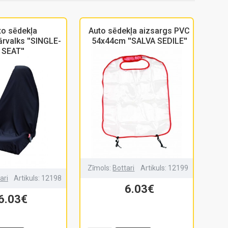
to sēdekļa
Auto sēdekļa aizsargs PVC
rvalks ''SINGLE-
54x44cm ''SALVA SEDILE''
SEAT''
Zīmols:
Bottari
Artikuls:
12199
ari
Artikuls:
12198
6.03€
6.03€