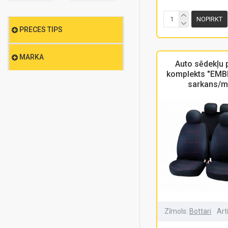
NOPIRKT
PRECES TIPS
MARKA
Auto sēdekļu 
komplekts "EMB
sarkans/m
Zīmols:
Bottari
Art