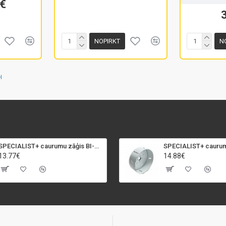
€
NOPIRKT
N
SPECIALIST+ caurumu zāģis BI-METAL, 92 mm
13.77€
14.88€