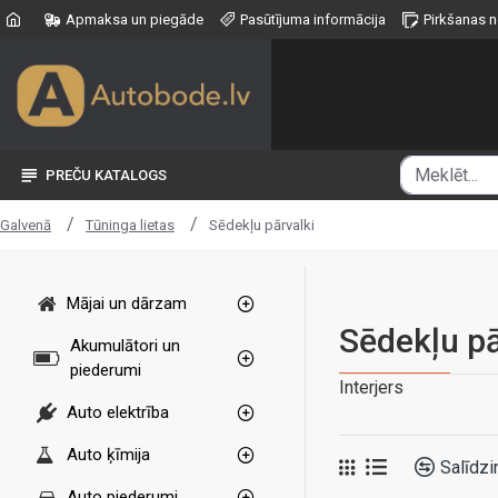
Apmaksa un piegāde
Pasūtījuma informācija
Pirkšanas 
PREČU KATALOGS
Tūninga lietas
Sēdekļu pārvalki
Galvenā
Mājai un dārzam
Sēdekļu pā
Akumulātori un
piederumi
Interjers
Auto elektrība
Auto ķīmija
Salīdzi
Auto piederumi