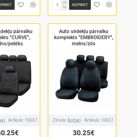
OPIRKT
NOPIRKT
dekļu pārvalku
Auto sēdekļu pārvalku
ekts "CURVE",
komplekts "EMBROIDERY",
lns/pelēks
melns/zils
ari
Artikuls:
10037
Zīmols:
Bottari
Artikuls:
10027
30.25€
30.25€