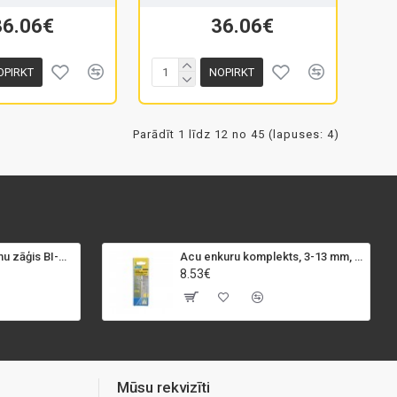
36.06€
36.06€
OPIRKT
NOPIRKT
Parādīt 1 līdz 12 no 45 (lapuses: 4)
SPECIALIST+ caurumu zāģis BI-METAL, 98 mm
Acu enkuru komplekts, 3-13 mm, Rapid, 12 gab.
8.53€
Mūsu rekvizīti