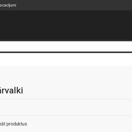
nocacījumi
rvalki
nāt produktus