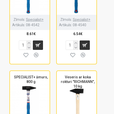
Zīmols:
Specialist+
Zīmols:
Specialist+
Artikuls:
08-4542
Artikuls:
08-4540
8.61€
6.54€
SPECIALIST+ āmurs,
Veseris ar koka
800 g
rokturi "RICHMANN",
10 kg