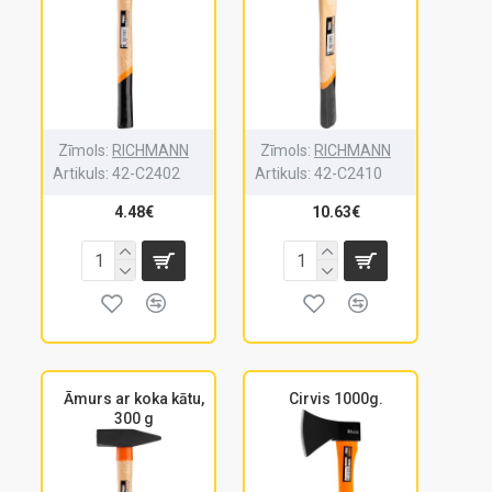
Zīmols:
RICHMANN
Zīmols:
RICHMANN
Artikuls:
42-C2402
Artikuls:
42-C2410
4.48€
10.63€
Āmurs ar koka kātu,
Cirvis 1000g.
300 g