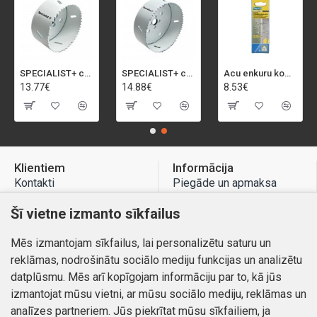
SPECIALIST+ caurumu zāģis BI-METAL, 92 mm
SPECIALIST+ caurumu zāģis BI-METAL, 98 mm
Acu enkuru komplekts, 3-13 mm, Rapid, 12 gab.
13.77€
14.88€
8.53€
Klientiem
Informācija
Kontakti
Piegāde un apmaksa
Preču atgriešana
Atteikuma tiesības
Šī vietne izmanto sīkfailus
Mans profils
Privātuma politika
Mēs izmantojam sīkfailus, lai personalizētu saturu un
Mans profils
Kontakti
reklāmas, nodrošinātu sociālo mediju funkcijas un analizētu
Pasūtījumi
datplūsmu. Mēs arī kopīgojam informāciju par to, kā jūs
izmantojat mūsu vietni, ar mūsu sociālo mediju, reklāmas un
analīzes partneriem. Jūs piekrītat mūsu sīkfailiem, ja