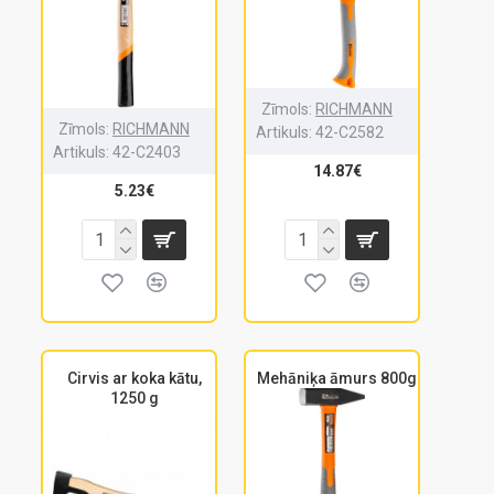
Zīmols:
RICHMANN
Zīmols:
RICHMANN
Artikuls:
42-C2582
Artikuls:
42-C2403
14.87€
5.23€
Cirvis ar koka kātu,
Mehāniķa āmurs 800g
1250 g