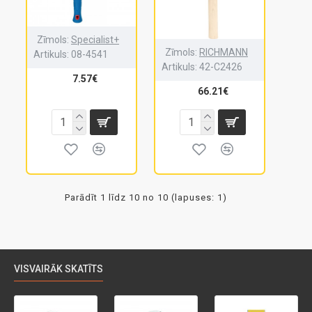
Zīmols:
Specialist+
Zīmols:
RICHMANN
Artikuls:
08-4541
Artikuls:
42-C2426
7.57€
66.21€
Parādīt 1 līdz 10 no 10 (lapuses: 1)
VISVAIRĀK SKATĪTS