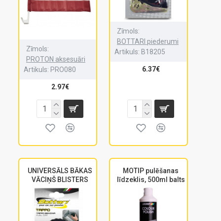
Zīmols:
BOTTARI piederumi
Zīmols:
Artikuls:
B18205
PROTON aksesuāri
6.37€
Artikuls:
PRO080
2.97€
UNIVERSĀLS BĀKAS
MOTIP pulēšanas
VĀCIŅŠ BLISTERS
līdzeklis, 500ml balts