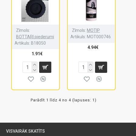
Zīmols:
Zīmols:
MOTIP
BOTTARI piederumi
Artikuls:
MOT000746
Artikuls:
B18050
4.94€
1.91€
Parādīt 1 līdz 4 no 4 (lapuses: 1)
VISVAIRĀK SKATĪTS