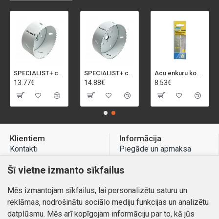
SPECIALIST+ caurumu zāģis BI-METAL, 92 mm
SPECIALIST+ caurumu zāģis BI-METAL, 98 mm
Acu enkuru komplekts, 3-13 mm, Rapid, 12 gab.
13.77€
14.88€
8.53€
Klientiem
Informācija
Kontakti
Piegāde un apmaksa
Preču atgriešana
Atteikuma tiesības
Šī vietne izmanto sīkfailus
Mans profils
Privātuma politika
Mēs izmantojam sīkfailus, lai personalizētu saturu un
Mans profils
Kontakti
reklāmas, nodrošinātu sociālo mediju funkcijas un analizētu
Pasūtījumi
datplūsmu. Mēs arī kopīgojam informāciju par to, kā jūs