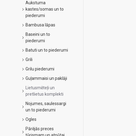
Aukstuma
kastes/somas un to
piederumi
Bambusa lāpas
Baseini un to
piederumi
Batuti un to piederumi
Grili
Grilu piederumi
Guļammaisi un paklāji
Lietusmēteļi un
pretlietus komplekti
Nojumes, saulessargi
un to piederumi
Ogles
Pārējās preces
tūrismam un atpūtai