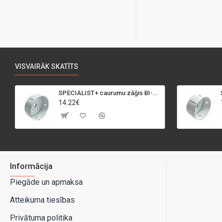
VISVAIRĀK SKATĪTS
SPECIALIST+ caurumu zāģis BI-METAL, 95 mm
14.22€
Informācija
Piegāde un apmaksa
Atteikuma tiesības
Privātuma politika