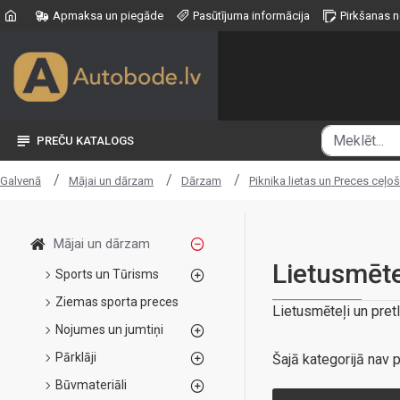
Apmaksa un piegāde
Pasūtījuma informācija
Pirkšanas 
PREČU KATALOGS
Mājai un dārzam
Dārzam
Piknika lietas un Preces ceļo
Galvenā
Mājai un dārzam
Lietusmēte
Sports un Tūrisms
Ziemas sporta preces
Lietusmēteļi un pret
Nojumes un jumtiņi
Pārklāji
Šajā kategorijā nav p
Būvmateriāli