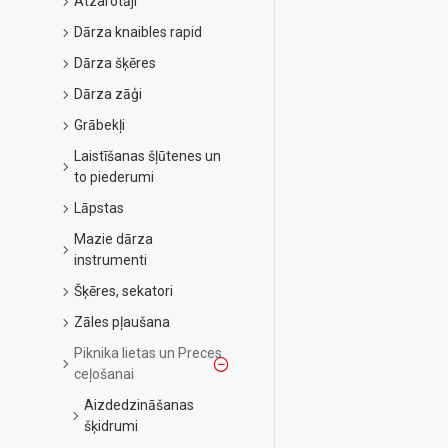
Atzarotāji
Dārza knaibles rapid
Dārza šķēres
Dārza zāģi
Grābekļi
Laistīšanas šļūtenes un
to piederumi
Lāpstas
Mazie dārza
instrumenti
Šķēres, sekatori
Zāles pļaušana
Piknika lietas un Preces
ceļošanai
Aizdedzināšanas
šķidrumi