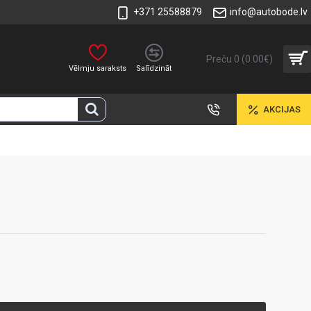
+371 25588879
info@autobode.lv
Preču 0 (0.00€)
Vēlmju saraksts
Salīdzināt
AKCIJAS