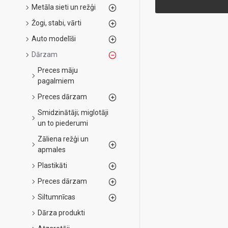
Metāla sieti un režģi
Žogi, stabi, vārti
Auto modelīši
Dārzam
Preces māju
pagalmiem
Preces dārzam
Smidzinātāji; miglotāji
un to piederumi
Zāliena režģi un
apmales
Plastikāti
Preces dārzam
Siltumnīcas
Dārza produkti