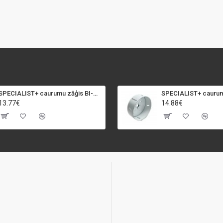
SPECIALIST+ caurumu zāģis BI-METAL, 92 mm
13.77€
14.88€