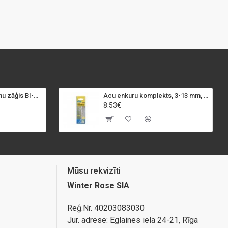
SPECIALIST+ caurumu zāģis BI-METAL, 98 mm
Acu enkuru komplekts, 3-13 mm, Rapid, 12 gab.
8.53€
Mūsu rekvizīti
Winter Rose SIA
Reģ.Nr. 40203083030
Jur. adrese:
Eglaines iela 24-21, Rīga