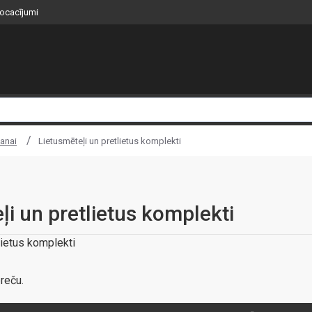
nocacījumi
šanai
Lietusmēteļi un pretlietus komplekti
ļi un pretlietus komplekti
lietus komplekti
reču.