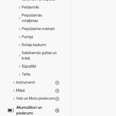
Peldamrīki
Piepūšamās
rotaļlietas
Piepūšamie matrači
Pumpji
Rotaļu laukumi
Saliekamās gultas un
krēsli
Šūpuļtīkli
Teltis
Instrumenti
Mājai
Velo un Moto piederumi
Akumulātori un
piederumi