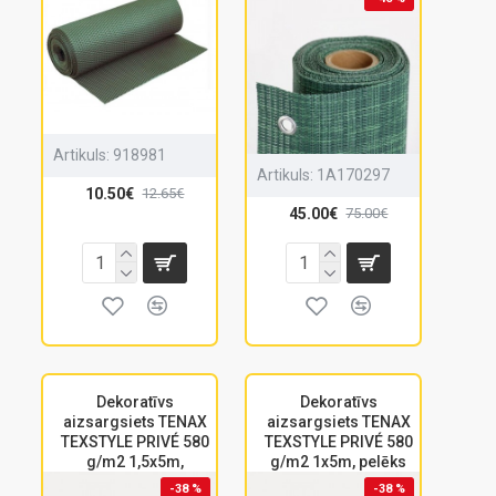
Artikuls:
918981
Artikuls:
1A170297
10.50€
12.65€
45.00€
75.00€
Dekoratīvs
Dekoratīvs
aizsargsiets TENAX
aizsargsiets TENAX
TEXSTYLE PRIVÉ 580
TEXSTYLE PRIVÉ 580
g/m2 1,5x5m,
g/m2 1x5m, pelēks
-38 %
-38 %