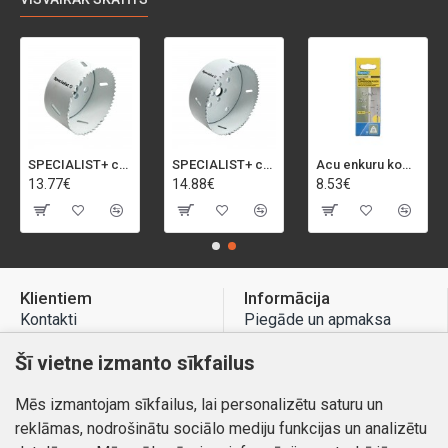
SPECIALIST+ caurumu zāģis BI-METAL, 92 mm
SPECIALIST+ caurumu zāģis BI-METAL, 98 mm
Acu enkuru komplekts, 3-13 mm, Rapid, 12 gab.
13.77€
14.88€
8.53€
Klientiem
Informācija
Kontakti
Piegāde un apmaksa
Preču atgriešana
Atteikuma tiesības
Šī vietne izmanto sīkfailus
Mans profils
Privātuma politika
Mēs izmantojam sīkfailus, lai personalizētu saturu un
Mans profils
Kontakti
reklāmas, nodrošinātu sociālo mediju funkcijas un analizētu
Pasūtījumi