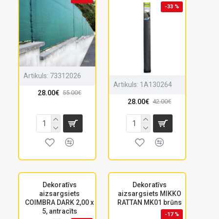
-33 %
Artikuls:
73312026
Artikuls:
1A130264
28.00€
55.00€
28.00€
42.00€
Dekoratīvs
Dekoratīvs
aizsargsiets
aizsargsiets MIKKO
COIMBRA DARK 2,00 x
RATTAN MK01 brūns
5, antracīts
-17 %