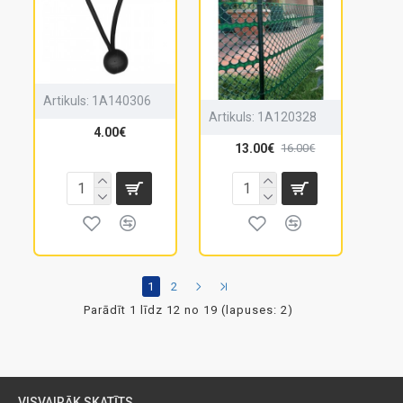
Artikuls:
1A140306
Artikuls:
1A120328
4.00€
13.00€
16.00€
1
2
Parādīt 1 līdz 12 no 19 (lapuses: 2)
VISVAIRĀK SKATĪTS