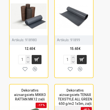
Artikuls:
918980
Artikuls:
91899
12.65€
15.65€
Dekoratīvs
Dekoratīvs
aizsargsiets MIKKO
aizsargsiets TENAX
RATTAN MK12 zaļš
TEXSTYLE ALL GREEN
650 g/m2 1x5m, zaļš
-17 %
-40 %