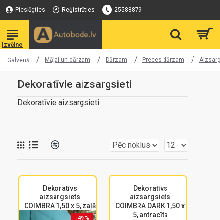
Pieslēgties
Reģistrēties
25588879
Mājai un dārzam
Dārzam
Preces dārzam
Aizsarg
Galvenā
Dekoratīvie aizsargsieti
Dekoratīvie aizsargsieti
Dekoratīvs
Dekoratīvs
aizsargsiets
aizsargsiets
COIMBRA 1,50 x 5, zaļš
COIMBRA DARK 1,50 x
5, antracīts
-49 %