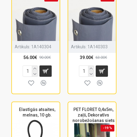
Artikuls:
1A140304
Artikuls:
1A140303
56.00€
39.00€
90.00€
63.00€
Elastīgās atsaites,
PET FLORET 0,4x5m,
melnas, 10 gb.
zaļš, Dekoratīvs
norobežošanas siets
-19 %