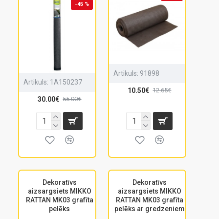
-45 %
Artikuls:
91898
Artikuls:
1A150237
10.50€
12.65€
30.00€
55.00€
Dekoratīvs
Dekoratīvs
aizsargsiets MIKKO
aizsargsiets MIKKO
RATTAN MK03 grafīta
RATTAN MK03 grafīta
pelēks
pelēks ar gredzeniem