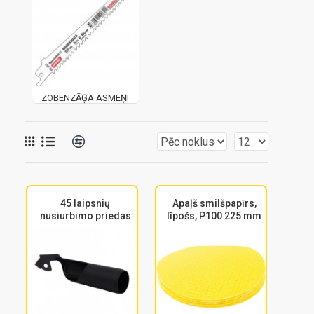
ZOBENZĀĢA ASMEŅI
45 laipsnių
Apaļš smilšpapīrs,
nusiurbimo priedas
līpošs, P100 225 mm