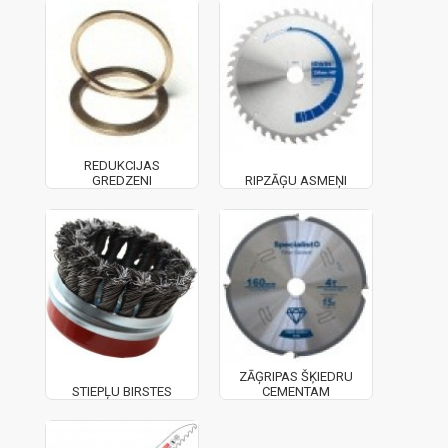
REDUKCIJAS
GREDZENI
RIPZĀĢU ASMEŅI
ZĀĢRIPAS ŠĶIEDRU
STIEPĻU BIRSTES
CEMENTAM