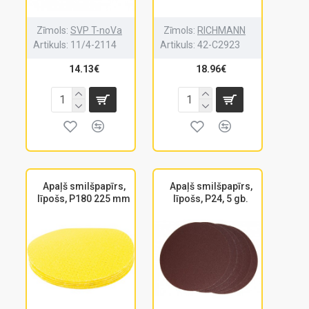
Zīmols:
SVP T-noVa
Zīmols:
RICHMANN
Artikuls:
11/4-2114
Artikuls:
42-C2923
14.13€
18.96€
Apaļš smilšpapīrs,
Apaļš smilšpapīrs,
līpošs, P180 225 mm
līpošs, P24, 5 gb.