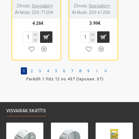
Zīmols:
Specialist+
Zīmols:
Specialist+
Artikuls:
250-71204
Artikuls:
250-61206
4.26€
3.99€
1
2
3
4
5
6
7
8
9
Parādīt 1 līdz 12 no 437 (lapuses: 37)
VISVAIRĀK SKATĪTS