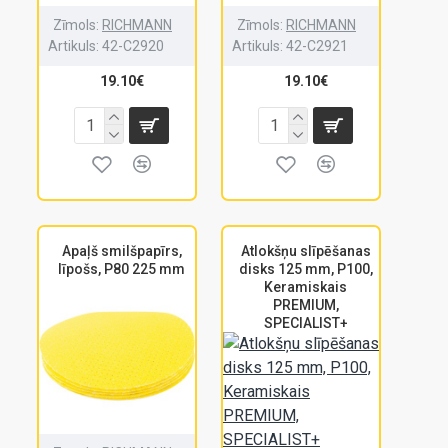
Zīmols:
RICHMANN
Zīmols:
RICHMANN
Artikuls:
42-C2920
Artikuls:
42-C2921
19.10€
19.10€
Apaļš smilšpapīrs,
Atlokšņu slīpēšanas
līpošs, P80 225 mm
disks 125 mm, P100,
Keramiskais
PREMIUM,
SPECIALIST+