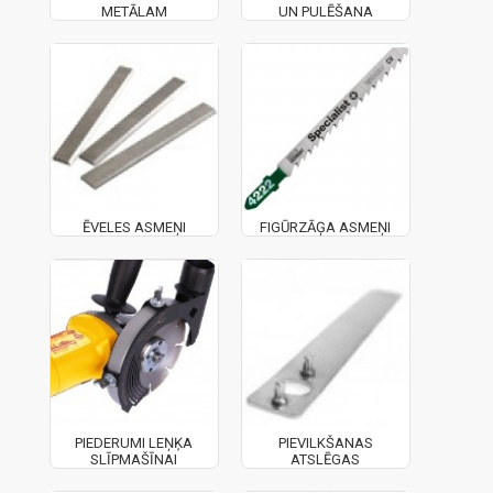
METĀLAM
UN PULĒŠANA
ĒVELES ASMEŅI
FIGŪRZĀĢA ASMEŅI
PIEDERUMI LEŅĶA
PIEVILKŠANAS
SLĪPMAŠĪNAI
ATSLĒGAS