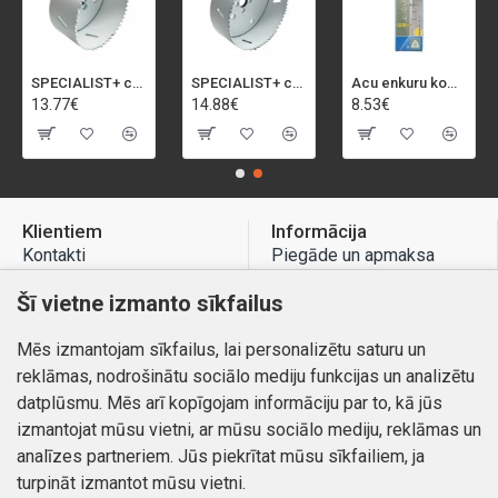
SPECIALIST+ caurumu zāģis BI-METAL, 92 mm
SPECIALIST+ caurumu zāģis BI-METAL, 98 mm
Acu enkuru komplekts, 3-13 mm, Rapid, 12 gab.
13.77€
14.88€
8.53€
Klientiem
Informācija
Kontakti
Piegāde un apmaksa
Preču atgriešana
Atteikuma tiesības
Šī vietne izmanto sīkfailus
Mans profils
Privātuma politika
Mēs izmantojam sīkfailus, lai personalizētu saturu un
Mans profils
Kontakti
reklāmas, nodrošinātu sociālo mediju funkcijas un analizētu
Pasūtījumi
datplūsmu. Mēs arī kopīgojam informāciju par to, kā jūs
izmantojat mūsu vietni, ar mūsu sociālo mediju, reklāmas un
analīzes partneriem. Jūs piekrītat mūsu sīkfailiem, ja
turpināt izmantot mūsu vietni.