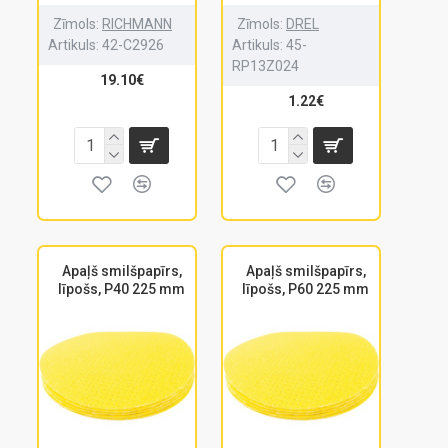
Zīmols:
RICHMANN
Zīmols:
DREL
Artikuls:
42-C2926
Artikuls:
45-
RP13Z024
19.10€
1.22€
Apaļš smilšpapīrs,
Apaļš smilšpapīrs,
līpošs, P40 225 mm
līpošs, P60 225 mm