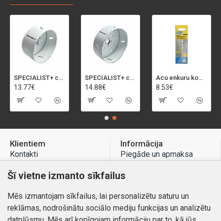
SPECIALIST+ caurumu zāģis BI-METAL, 92 mm
SPECIALIST+ caurumu zāģis BI-METAL, 98 mm
Acu enkuru komplekts, 3-13 mm, Rapid, 12 gab.
13.77€
14.88€
8.53€
Klientiem
Informācija
Kontakti
Piegāde un apmaksa
Preču atgriešana
Atteikuma tiesības
Šī vietne izmanto sīkfailus
Mans profils
Privātuma politika
Mēs izmantojam sīkfailus, lai personalizētu saturu un
Mans profils
Kontakti
reklāmas, nodrošinātu sociālo mediju funkcijas un analizētu
Pasūtījumi
datplūsmu. Mēs arī kopīgojam informāciju par to, kā jūs