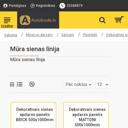
Pieslēgties
Reģistrēties
25588879
Mājai un dārzam
Dārzam
Plastikāti
Dekoratīvie s
Galvenā
Mūra sienas līnija
Mūra sienas līnija
Dekoratīvais sienas
Dekoratīvais sienas
apdares panelis
apdares panelis
BRICK 500x1000mm
MATTONI
500x1000mm