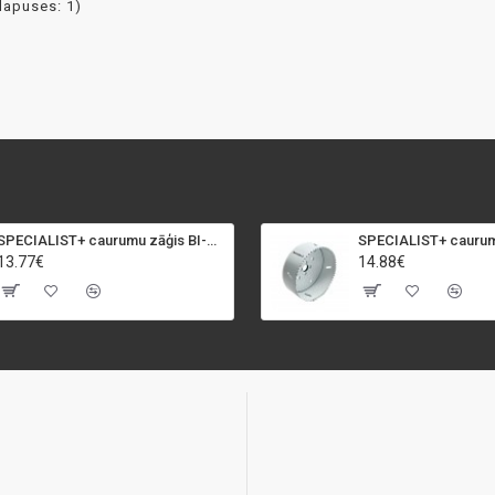
(lapuses: 1)
SPECIALIST+ caurumu zāģis BI-METAL, 92 mm
13.77€
14.88€