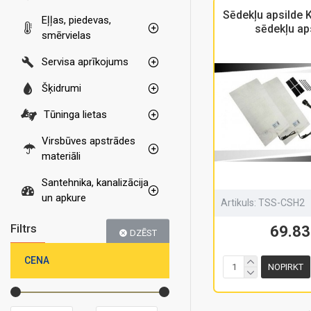
Sēdekļu apsilde 
Eļļas, piedevas,
sēdekļu ap
smērvielas
Servisa aprīkojums
Šķidrumi
Tūninga lietas
Virsbūves apstrādes
materiāli
Santehnika, kanalizācija
un apkure
Artikuls:
TSS-CSH2
Filtrs
69.83
DZĒST
CENA
NOPIRKT