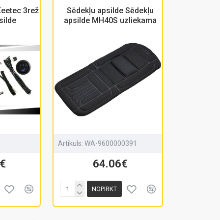
Keetec 3rež
Sēdekļu apsilde Sēdekļu
silde
apsilde MH40S uzliekama
Artikuls:
WA-9600000391
€
64.06€
NOPIRKT