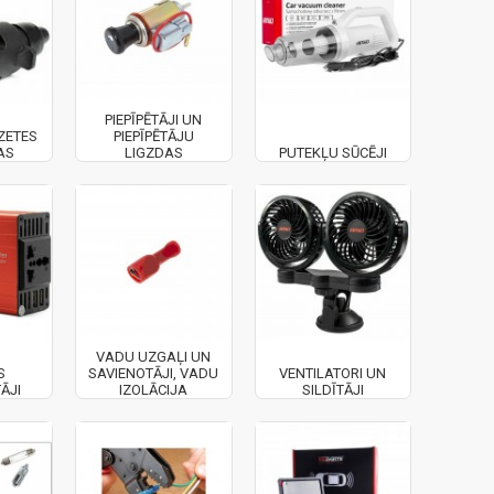
PIEPĪPĒTĀJI UN
ZETES
PIEPĪPĒTĀJU
AS
LIGZDAS
PUTEKĻU SŪCĒJI
VADU UZGAĻI UN
S
SAVIENOTĀJI, VADU
VENTILATORI UN
ĀJI
IZOLĀCIJA
SILDĪTĀJI