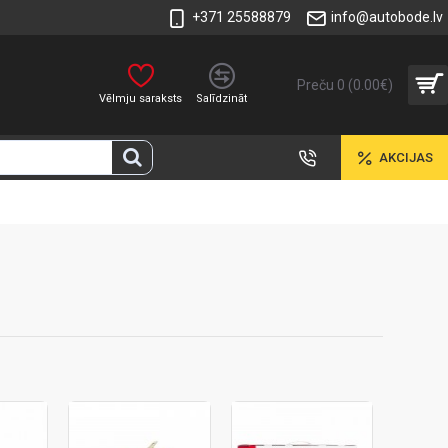
+371 25588879
info@autobode.lv
Preču 0 (0.00€)
Vēlmju saraksts
Salīdzināt
AKCIJAS