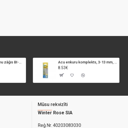
SPECIALIST+ caurumu zāģis BI-METAL, 98 mm
Acu enkuru komplekts, 3-13 mm, Rapid, 12 gab.
8.53€
Mūsu rekvizīti
Winter Rose SIA
Reģ.Nr. 40203083030