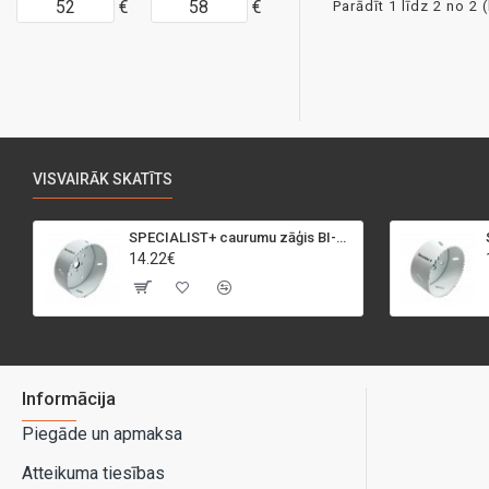
€
€
Parādīt 1 līdz 2 no 2 
VISVAIRĀK SKATĪTS
SPECIALIST+ caurumu zāģis BI-METAL, 95 mm
14.22€
Informācija
Piegāde un apmaksa
Atteikuma tiesības