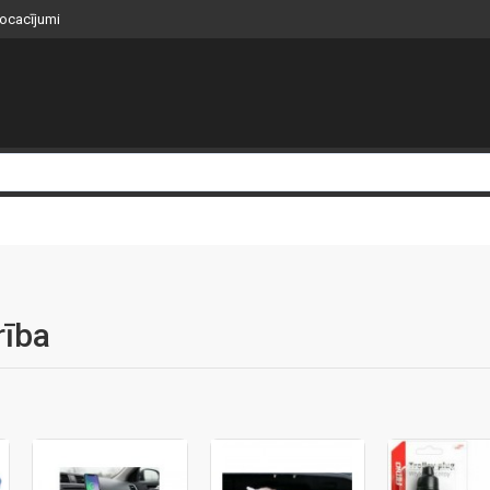
nocacījumi
rība