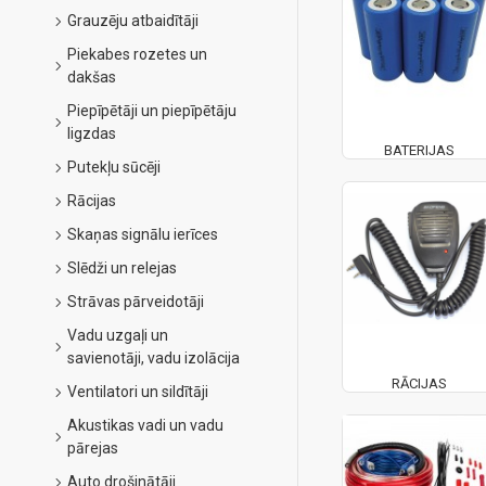
Grauzēju atbaidītāji
Piekabes rozetes un
dakšas
Piepīpētāji un piepīpētāju
ligzdas
BATERIJAS
Putekļu sūcēji
Rācijas
Skaņas signālu ierīces
Slēdži un relejas
Strāvas pārveidotāji
Vadu uzgaļi un
savienotāji, vadu izolācija
RĀCIJAS
Ventilatori un sildītāji
Akustikas vadi un vadu
pārejas
Auto drošinātāji