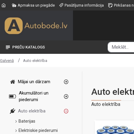
Apmaksa un piegāde
Pasūtījuma informācija
Pirkšanas 
PREČU KATALOGS
Auto elektrība
Galvenā
Mājai un dārzam
Auto elekt
Akumulātori un
piederumi
Auto elektrība
Auto elektrība
Baterijas
Elektriskie piederumi