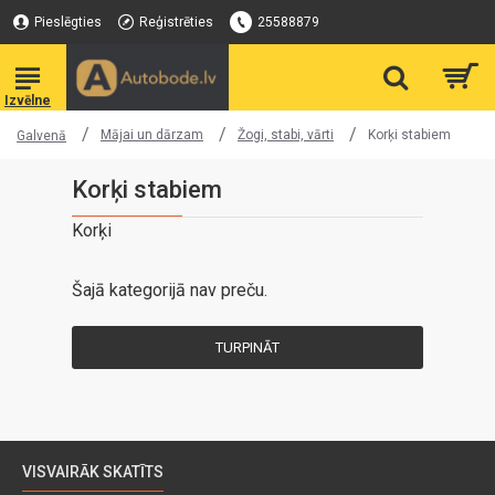
Pieslēgties
Reģistrēties
25588879
Mājai un dārzam
Žogi, stabi, vārti
Korķi stabiem
Galvenā
Korķi stabiem
Korķi
Šajā kategorijā nav preču.
TURPINĀT
VISVAIRĀK SKATĪTS