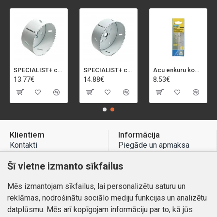
SPECIALIST+ caurumu zāģis BI-METAL, 92 mm
SPECIALIST+ caurumu zāģis BI-METAL, 98 mm
Acu enkuru komplekts, 3-13 mm, Rapid, 12 gab.
13.77€
14.88€
8.53€
Klientiem
Informācija
Kontakti
Piegāde un apmaksa
Preču atgriešana
Atteikuma tiesības
Šī vietne izmanto sīkfailus
Mans profils
Privātuma politika
Mēs izmantojam sīkfailus, lai personalizētu saturu un
Mans profils
Kontakti
reklāmas, nodrošinātu sociālo mediju funkcijas un analizētu
Pasūtījumi
datplūsmu. Mēs arī kopīgojam informāciju par to, kā jūs