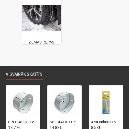
ZIEMAS RIEPAS
VISVAIRĀK SKATĪTS
SPECIALIST+ caurumu zāģis BI-METAL, 92 mm
SPECIALIST+ caurumu zāģis BI-METAL, 98 mm
Acu enkuru komplekts, 3-13 mm, Rapid, 12 gab.
13.77€
14.88€
8.53€