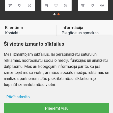
Klientiem
Informācija
Kontakti
Piegāde un apmaksa
Preču atgriešana
Atteikuma tiesības
Šī vietne izmanto sīkfailus
Mans profils
Privātuma politika
Mēs izmantojam sīkfailus, lai personalizētu saturu un
Mans profils
Kontakti
reklāmas, nodrošinātu sociālo mediju funkcijas un analizētu
Pasūtījumi
datplūsmu. Mēs arī kopīgojam informāciju par to, kā jūs
izmantojat mūsu vietni, ar mūsu sociālo mediju, reklāmas un
analīzes partneriem. Jūs piekrītat mūsu sīkfailiem, ja
turpināt izmantot mūsu vietni.
Autortiesības © 2026, www.autobode.lv, Visas tiesības
aizsargātas
Rādīt atlasīto
Ad storage
Pieņemt visu