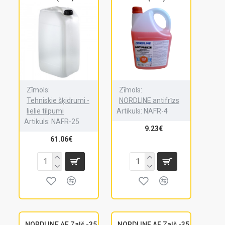
Zīmols:
Zīmols:
Tehniskie šķidrumi -
NORDLINE antifrīzs
lielie tilpumi
Artikuls:
NAFR-4
Artikuls:
NAFR-25
9.23€
61.06€
NORDLINE AF Zaļš -35
NORDLINE AF Zaļš -35