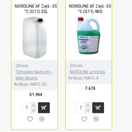
NORDLINE AF Zaļš -35
NORDLINE AF Zaļš -35
°C (G11) 25L
°C (G11) 4KG
Zīmols:
Zīmols:
Tehniskie šķidrumi -
NORDLINE antifrīzs
lielie tilpumi
Artikuls:
NAFG-4
Artikuls:
NAFG-25
7.67€
51.96€