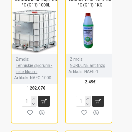
°C (G11) 1000L
°C (G11) 1KG
Zīmols:
Zīmols:
Tehniskie šķidrumi -
NORDLINE antifrīzs
lielie tilpumi
Artikuls:
NAFG-1
Artikuls:
NAFG-1000
2.49€
1 282.07€