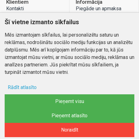
Klientiem
Informācija
Kontakti
Piegāde un apmaksa
Preču atgriešana
Atteikuma tiesības
Šī vietne izmanto sīkfailus
Mans profils
Privātuma politika
Mēs izmantojam sīkfailus, lai personalizētu saturu un
Mans profils
Kontakti
reklāmas, nodrošinātu sociālo mediju funkcijas un analizētu
Pasūtījumi
datplūsmu. Mēs arī kopīgojam informāciju par to, kā jūs
izmantojat mūsu vietni, ar mūsu sociālo mediju, reklāmas un
analīzes partneriem. Jūs piekrītat mūsu sīkfailiem, ja
turpināt izmantot mūsu vietni.
Autortiesības © 2026, www.autobode.lv, Visas tiesības
aizsargātas
Rādīt atlasīto
Ad storage
Pieņemt visu
Lietotāja dati
Pieņemt atlasīto
FILTRĒT PRODUKTUS
Reklāmas personalizēšana
Noraidīt
Sākums
Vēlmju saraksts
Salīdzināt
E-pasts
Telefons