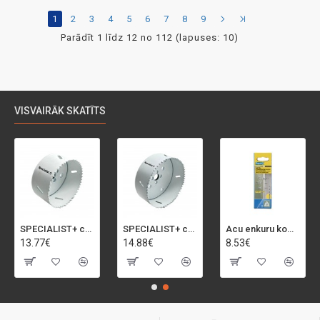
1
2
3
4
5
6
7
8
9
Parādīt 1 līdz 12 no 112 (lapuses: 10)
VISVAIRĀK SKATĪTS
SPECIALIST+ caurumu zāģis BI-METAL, 92 mm
SPECIALIST+ caurumu zāģis BI-METAL, 98 mm
Acu enkuru komplekts, 3-13 mm, Rapid, 12 gab.
13.77€
14.88€
8.53€