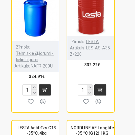
Zīmols:
LESTA
Zīmols:
Artikuls:
LES-AS-A35-
Tehniskie šķidrumi -
Z/220
lielie tilpumi
332.22€
Artikuls:
NAFR-200U
324.91€
LESTA Antifrīzs G13
NORDLINE AF Longlife
-35°C, 4kg
-35 °C (G12) 1KG