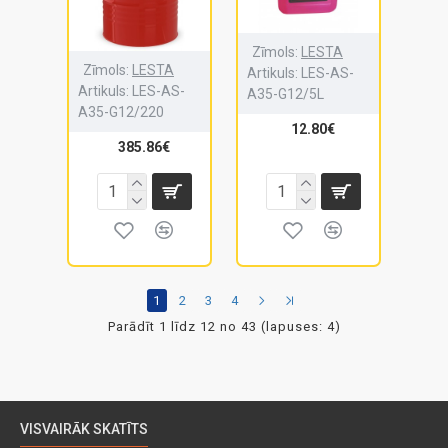
Zīmols:
LESTA
Zīmols:
LESTA
Artikuls:
LES-AS-
Artikuls:
LES-AS-
A35-G12/5L
A35-G12/220
12.80€
385.86€
1
2
3
4
Parādīt 1 līdz 12 no 43 (lapuses: 4)
VISVAIRĀK SKATĪTS