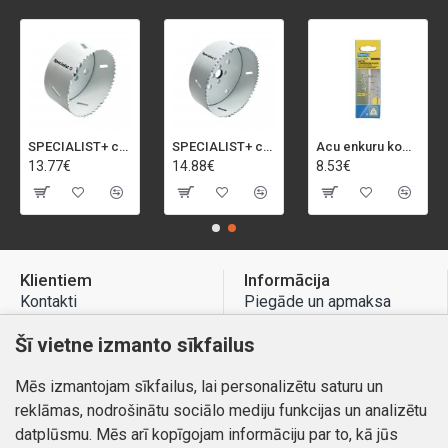
SPECIALIST+ caurumu zāģis BI-METAL, 92 mm
SPECIALIST+ caurumu zāģis BI-METAL, 98 mm
Acu enkuru komplekts, 3-13 mm, Rapid, 12 gab.
13.77€
14.88€
8.53€
Klientiem
Informācija
Kontakti
Piegāde un apmaksa
Preču atgriešana
Atteikuma tiesības
Šī vietne izmanto sīkfailus
Mans profils
Privātuma politika
Mēs izmantojam sīkfailus, lai personalizētu saturu un
Mans profils
Kontakti
reklāmas, nodrošinātu sociālo mediju funkcijas un analizētu
Pasūtījumi
datplūsmu. Mēs arī kopīgojam informāciju par to, kā jūs