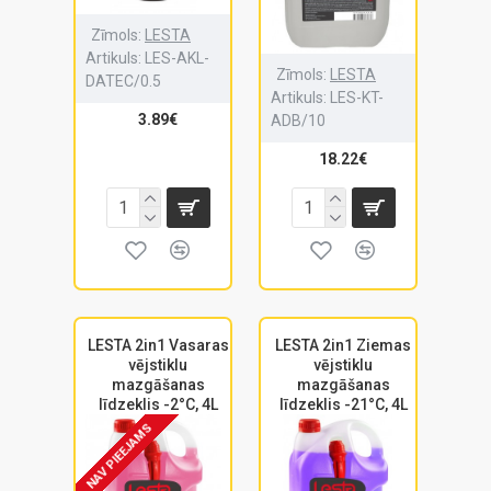
Zīmols:
LESTA
Artikuls:
LES-AKL-
Zīmols:
LESTA
DATEC/0.5
Artikuls:
LES-KT-
3.89€
ADB/10
18.22€
LESTA 2in1 Vasaras
LESTA 2in1 Ziemas
vējstiklu
vējstiklu
mazgāšanas
mazgāšanas
līdzeklis -2°C, 4L
līdzeklis -21°C, 4L
NAV PIEEJAMS