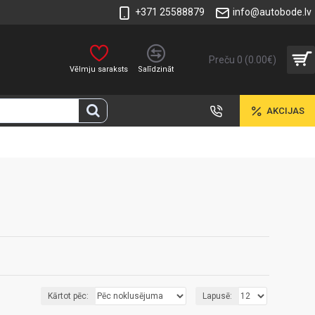
+371 25588879
info@autobode.lv
Preču 0 (0.00€)
Vēlmju saraksts
Salīdzināt
AKCIJAS
Kārtot pēc:
Lapusē: