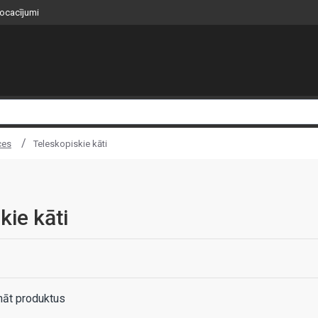
nocacījumi
ces
Teleskopiskie kāti
kie kāti
nāt produktus