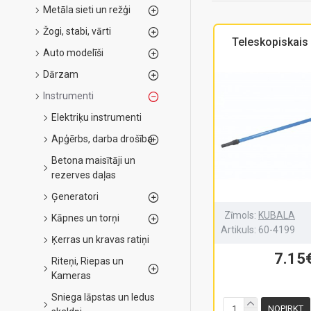
Metāla sieti un režģi
Žogi, stabi, vārti
Teleskopiskais 
Auto modelīši
Dārzam
Instrumenti
Elektriķu instrumenti
Apģērbs, darba drošība
Betona maisītāji un
rezerves daļas
Ģeneratori
Zīmols:
KUBALA
Kāpnes un torņi
Artikuls:
60-4199
Ķerras un kravas ratiņi
7.15
Riteņi, Riepas un
Kameras
Sniega lāpstas un ledus
NOPIRKT