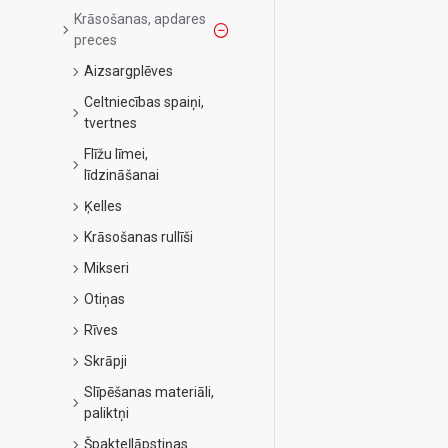
Krāsošanas, apdares
preces
Aizsargplēves
Celtniecības spaiņi,
tvertnes
Flīžu līmei,
līdzināšanai
Ķelles
Krāsošanas rullīši
Mikseri
Otiņas
Rīves
Skrāpji
Slīpēšanas materiāli,
paliktņi
Špakteļlāpstiņas