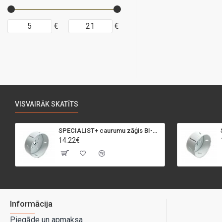
€
€
VISVAIRĀK SKATĪTS
SPECIALIST+ caurumu zāģis BI-METAL, 95 mm
14.22€
Informācija
Piegāde un apmaksa