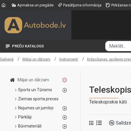
Apmaksa un piegāde
Pasūtījuma informācija
Pirkšanas 
PREČU KATALOGS
Mājai un dārzam
Instrumenti
Krāsošanas, apdares pre
Galvenā
Mājai un dārzam
Teleskopis
Sports un Tūrisms
Ziemas sporta preces
Teleskopiskie kāti
Nojumes un jumtiņi
Pārklāji
Salīdzi
Būvmateriāli