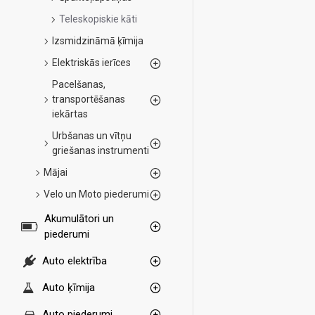
Teleskopiskie kāti
Izsmidzināmā ķīmija
Elektriskās ierīces
Pacelšanas,
transportēšanas
iekārtas
Urbšanas un vītņu
griešanas instrumenti
Mājai
Velo un Moto piederumi
Akumulātori un
piederumi
Auto elektrība
Auto ķīmija
Auto piederumi