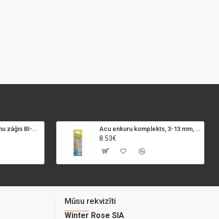
SPECIALIST+ caurumu zāģis BI-METAL, 98 mm
Acu enkuru komplekts, 3-13 mm, Rapid, 12 gab.
8.53€
Mūsu rekvizīti
Winter Rose SIA