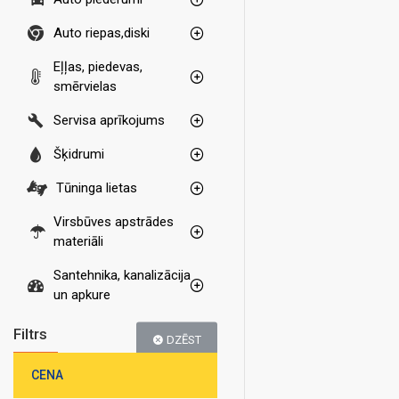
Auto riepas,diski
Eļļas, piedevas,
smērvielas
Servisa aprīkojums
Šķidrumi
Tūninga lietas
Virsbūves apstrādes
materiāli
Santehnika, kanalizācija
un apkure
Filtrs
DZĒST
CENA