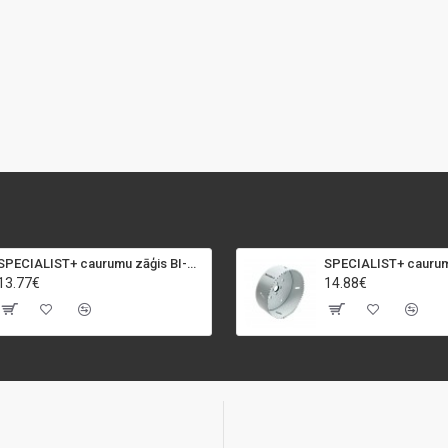
SPECIALIST+ caurumu zāģis BI-METAL, 92 mm
13.77€
14.88€