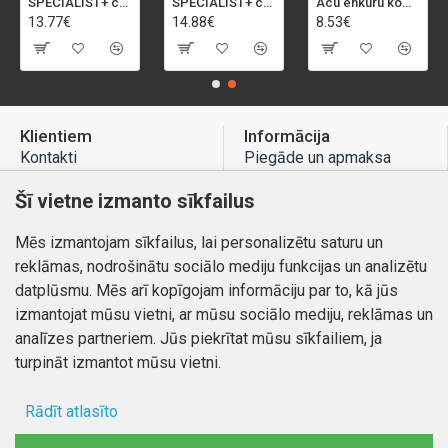
SPECIALIST+ caurumu zāģis BI-METAL, 92 mm
SPECIALIST+ caurumu zāģis BI-METAL, 98 mm
Acu enkuru komplekts, 3-13 mm, Rapid, 12 gab.
13.77€
14.88€
8.53€
Klientiem
Informācija
Kontakti
Piegāde un apmaksa
Preču atgriešana
Atteikuma tiesības
Šī vietne izmanto sīkfailus
Mans profils
Privātuma politika
Mēs izmantojam sīkfailus, lai personalizētu saturu un
Mans profils
Kontakti
reklāmas, nodrošinātu sociālo mediju funkcijas un analizētu
Pasūtījumi
datplūsmu. Mēs arī kopīgojam informāciju par to, kā jūs
izmantojat mūsu vietni, ar mūsu sociālo mediju, reklāmas un
analīzes partneriem. Jūs piekrītat mūsu sīkfailiem, ja
turpināt izmantot mūsu vietni.
Autortiesības © 2026, www.autobode.lv, Visas tiesības
aizsargātas
Rādīt atlasīto