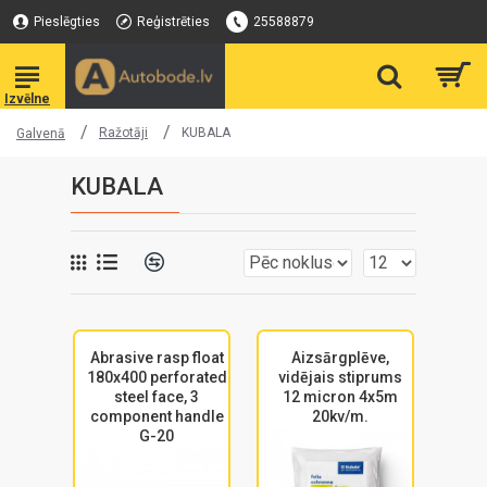
Pieslēgties
Reģistrēties
25588879
Ražotāji
KUBALA
Galvenā
KUBALA
Abrasive rasp float
Aizsārgplēve,
180x400 perforated
vidējais stiprums
steel face, 3
12 micron 4x5m
component handle
20kv/m.
G-20