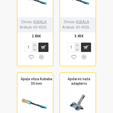
Zīmols:
KUBALA
Zīmols:
KUBALA
Artikuls:
60-4025
Artikuls:
60-4026
2.86€
3.45€
Apaļa otiņa Kubaba
Apdares naža
30 mm
adapteris