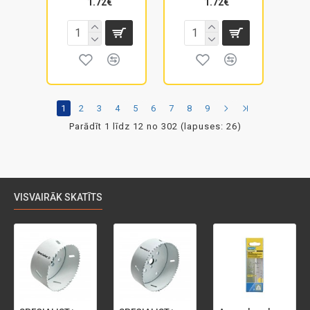
1.72€
1.72€
1
2
3
4
5
6
7
8
9
Parādīt 1 līdz 12 no 302 (lapuses: 26)
VISVAIRĀK SKATĪTS