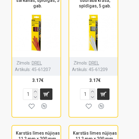
sarkanas, spīdīgas, 5
sudraba krāsā,
gab.
spīdīgas, 5 gab.
Zīmols:
DREL
Zīmols:
DREL
Artikuls:
45-61207
Artikuls:
45-61209
3.17€
3.17€
Karstās līmes nūjiņas
Karstās līmes nūjiņas
11,2 mm x 200 mm,
11,2 mm x 200 mm,