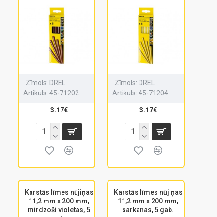
Zīmols:
DREL
Zīmols:
DREL
Artikuls:
45-71202
Artikuls:
45-71204
3.17€
3.17€
Karstās līmes nūjiņas
Karstās līmes nūjiņas
11,2 mm x 200 mm,
11,2 mm x 200 mm,
mirdzoši violetas, 5
sarkanas, 5 gab.