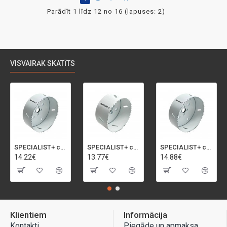
Parādīt 1 līdz 12 no 16 (lapuses: 2)
VISVAIRĀK SKATĪTS
SPECIALIST+ caurumu zāģis BI-METAL, 95 mm
SPECIALIST+ caurumu zāģis BI-METAL, 92 mm
SPECIALIST+ caurumu zāģis BI-METAL, 98 mm
14.22€
13.77€
14.88€
Klientiem
Informācija
Kontakti
Piegāde un apmaksa