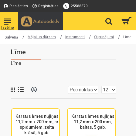
Pieslēgties
Reģistrēties
25588879
Mājai un dārzam
Instrumenti
Stiprinājumi
Līme
Galvenā
Līme
Līme
Karstās līmes nūjiņas
Karstās līmes nūjiņas
11,2 mm x 200 mm, ar
11,2 mm x 200 mm,
spīdumiem, zelta
baltas, 5 gab.
krāsā, 5 gab.