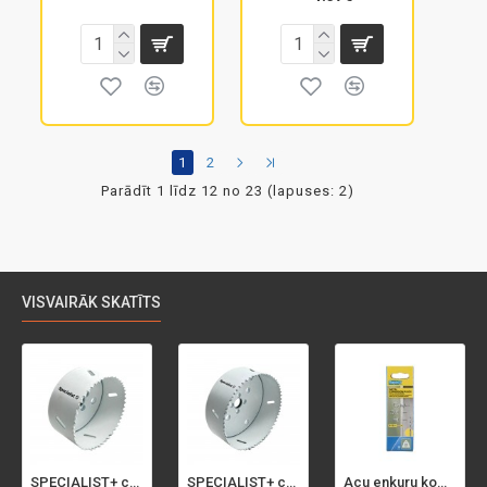
1
2
Parādīt 1 līdz 12 no 23 (lapuses: 2)
VISVAIRĀK SKATĪTS
SPECIALIST+ caurumu zāģis BI-METAL, 92 mm
SPECIALIST+ caurumu zāģis BI-METAL, 98 mm
Acu enkuru komplekts, 3-13 mm, Rapid, 12 gab.