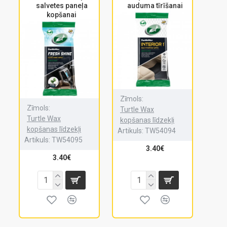
salvetes paneļa
auduma tīrīšanai
kopšanai
Zīmols:
Zīmols:
Turtle Wax
Turtle Wax
kopšanas līdzekļi
kopšanas līdzekļi
Artikuls:
TW54094
Artikuls:
TW54095
3.40€
3.40€