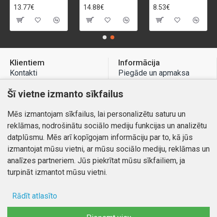
13.77€
14.88€
8.53€
Klientiem
Informācija
Kontakti
Piegāde un apmaksa
Preču atgriešana
Atteikuma tiesības
Šī vietne izmanto sīkfailus
Mans profils
Privātuma politika
Mēs izmantojam sīkfailus, lai personalizētu saturu un
Mans profils
Kontakti
reklāmas, nodrošinātu sociālo mediju funkcijas un analizētu
Pasūtījumi
datplūsmu. Mēs arī kopīgojam informāciju par to, kā jūs
izmantojat mūsu vietni, ar mūsu sociālo mediju, reklāmas un
analīzes partneriem. Jūs piekrītat mūsu sīkfailiem, ja
turpināt izmantot mūsu vietni.
Autortiesības © 2026, www.autobode.lv, Visas tiesības
aizsargātas
Rādīt atlasīto
Ad storage