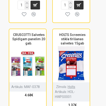
CRUSCOTTI Salvetes
HOLTS Screenies
Spīdīgam panelim 20
stikla tīrīšanas
gab.
salvetes 15gab
Artikuls:
MAF-0378
Zīmols:
Holts
Artikuls:
HOL-
4.68€
HWPS0001
1.37€