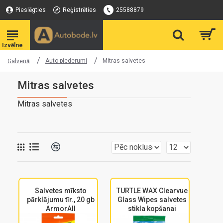
Pieslēgties
Reģistrēties
25588879
Auto piederumi
Mitras salvetes
Galvenā
Mitras salvetes
Mitras salvetes
Salvetes mīksto
TURTLE WAX Clearvue
pārklājumu tīr., 20 gb
Glass Wipes salvetes
ArmorAll
stikla kopšanai