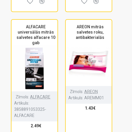
ALFACARE
AREON mitrās
universālās mitrās
salvetes roku,
salvetes alfacare 10
antibakterialās
gab
Zīmols:
AREON
Zīmols:
ALFACARE
Artikuls:
AREMM01
Artikuls:
1.43€
3858891053325-
ALFACARE
2.49€