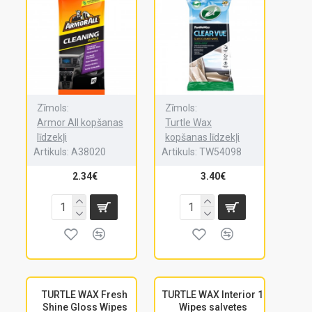
Zīmols:
Zīmols:
Armor All kopšanas
Turtle Wax
līdzekļi
kopšanas līdzekļi
Artikuls:
A38020
Artikuls:
TW54098
2.34€
3.40€
TURTLE WAX Fresh
TURTLE WAX Interior 1
Shine Gloss Wipes
Wipes salvetes