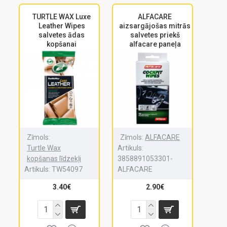
TURTLE WAX Luxe
ALFACARE
Leather Wipes
aizsargājošas mitrās
salvetes ādas
salvetes priekš
kopšanai
alfacare paneļa
Zīmols:
Zīmols:
ALFACARE
Turtle Wax
Artikuls:
kopšanas līdzekļi
3858891053301-
Artikuls:
TW54097
ALFACARE
3.40€
2.90€