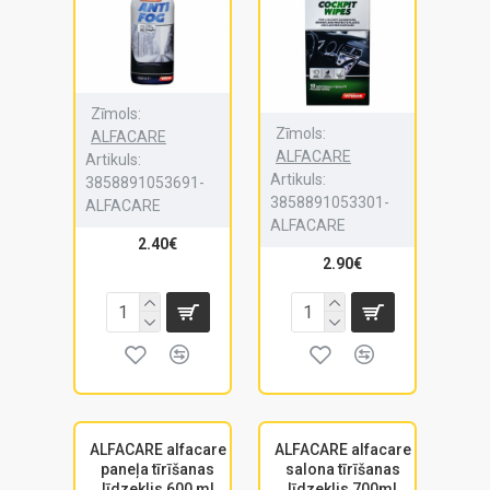
Zīmols:
Zīmols:
ALFACARE
ALFACARE
Artikuls:
Artikuls:
3858891053691-
3858891053301-
ALFACARE
ALFACARE
2.40€
2.90€
ALFACARE alfacare
ALFACARE alfacare
paneļa tīrīšanas
salona tīrīšanas
līdzeklis 600 ml
līdzeklis 700ml