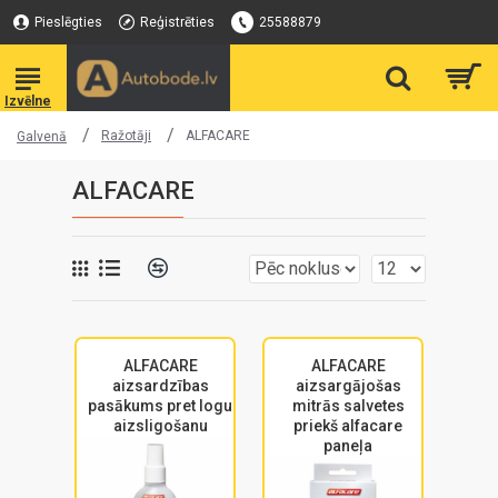
Pieslēgties
Reģistrēties
25588879
Ražotāji
ALFACARE
Galvenā
ALFACARE
ALFACARE
ALFACARE
aizsardzības
aizsargājošas
pasākums pret logu
mitrās salvetes
aizsligošanu
priekš alfacare
paneļa