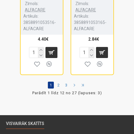
Zīmols:
Zīmols:
ALFACARE
ALFACARE
Artikuls:
Artikuls:
3858891053516-
3858891053165-
ALFACARE
ALFACARE
4.40€
2.84€
1
2
3
Parādīt 1 līdz 12 no 27 (lapuses: 3)
VISVAIRĀK SKATĪTS