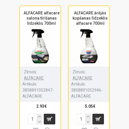
ALFACARE alfacare
ALFACARE ārējās
salona tīrīšanas
kopšanas līdzeklis
līdzeklis 700ml
alfacare 700ml
Zīmols:
Zīmols:
ALFACARE
ALFACARE
Artikuls:
Artikuls:
3858891052847-
3858891052946-
ALFACARE
ALFACARE
2.93€
5.05€