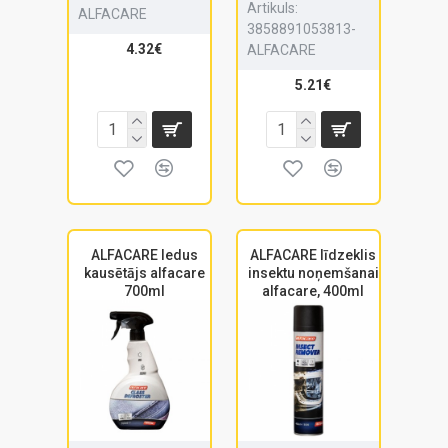
Artikuls:
ALFACARE
3858891053813-
4.32€
ALFACARE
5.21€
ALFACARE ledus
ALFACARE līdzeklis
kausētājs alfacare
insektu noņemšanai
700ml
alfacare, 400ml