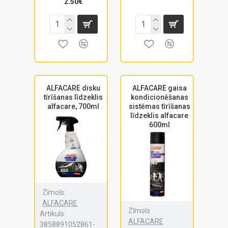
2.50€
ALFACARE disku
ALFACARE gaisa
tīrīšanas līdzeklis
kondicionēšanas
alfacare, 700ml
sistēmas tīrīšanas
līdzeklis alfacare
600ml
Zīmols:
ALFACARE
Zīmols:
Artikuls:
ALFACARE
3858891052861-