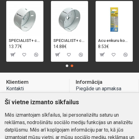
SPECIALIST+ caurumu zāģis BI-METAL, 92 mm
SPECIALIST+ caurumu zāģis BI-METAL, 98 mm
Acu enkuru komplekts, 3-13 mm, Rapid, 12 gab.
13.77€
14.88€
8.53€
Klientiem
Informācija
Kontakti
Piegāde un apmaksa
Preču atgriešana
Atteikuma tiesības
Šī vietne izmanto sīkfailus
Mans profils
Privātuma politika
Mēs izmantojam sīkfailus, lai personalizētu saturu un
Mans profils
Kontakti
reklāmas, nodrošinātu sociālo mediju funkcijas un analizētu
Pasūtījumi
datplūsmu. Mēs arī kopīgojam informāciju par to, kā jūs
izmantojat mūsu vietni, ar mūsu sociālo mediju, reklāmas un