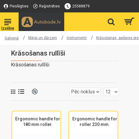
Pieslēgties
Reģistrēties
25588879
Mājai un dārzam
Instrumenti
Krāsošanas, apdares pr
Galvenā
Krāsošanas rullīši
Krāsošanas rullīši
Ergonomic handle for
Ergonomic handle for
180 mm roller.
roller 230 mm.