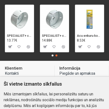
SPECIALIST+ caurumu zāģis BI-METAL, 92 mm
SPECIALIST+ caurumu zāģis BI-METAL, 98 mm
Acu enkuru komplekts, 3-13 mm, Rapid, 12 gab.
13.77€
14.88€
8.53€
Klientiem
Informācija
Kontakti
Piegāde un apmaksa
Preču atgriešana
Atteikuma tiesības
Šī vietne izmanto sīkfailus
Mans profils
Privātuma politika
Mēs izmantojam sīkfailus, lai personalizētu saturu un
Mans profils
Kontakti
reklāmas, nodrošinātu sociālo mediju funkcijas un analizētu
Pasūtījumi
datplūsmu. Mēs arī kopīgojam informāciju par to, kā jūs