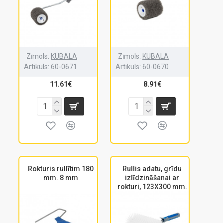
Zīmols:
KUBALA
Zīmols:
KUBALA
Artikuls:
60-0671
Artikuls:
60-0670
11.61€
8.91€
Rokturis rullītim 180
Rullis adatu, grīdu
mm. 8 mm
izlīdzināšanai ar
rokturi, 123X300 mm.