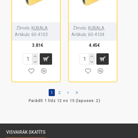
Zīmols:
KUBALA
Zīmols:
KUBALA
Artikuls:
60-4103
Artikuls:
60-4104
3.81€
4.45€
1
2
Parādīt 1 līdz 12 no 15 (lapuses: 2)
VISVAIRĀK SKATĪTS