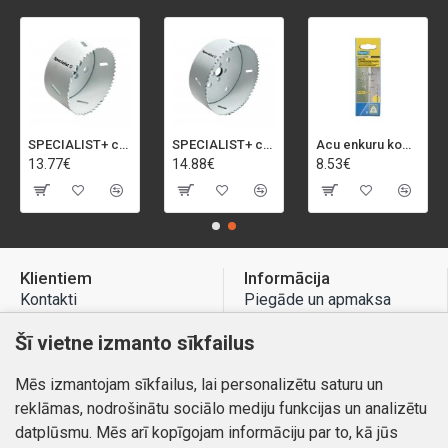
SPECIALIST+ caurumu zāģis BI-METAL, 92 mm
SPECIALIST+ caurumu zāģis BI-METAL, 98 mm
Acu enkuru komplekts, 3-13 mm, Rapid, 12 gab.
13.77€
14.88€
8.53€
Klientiem
Informācija
Kontakti
Piegāde un apmaksa
Preču atgriešana
Atteikuma tiesības
Šī vietne izmanto sīkfailus
Mans profils
Privātuma politika
Mēs izmantojam sīkfailus, lai personalizētu saturu un
Mans profils
Kontakti
reklāmas, nodrošinātu sociālo mediju funkcijas un analizētu
Pasūtījumi
datplūsmu. Mēs arī kopīgojam informāciju par to, kā jūs