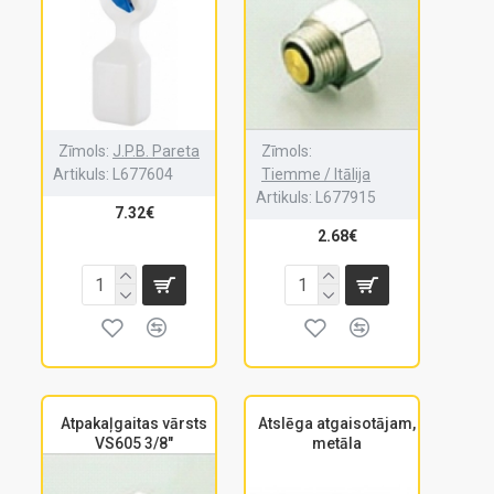
Zīmols:
J.P.B. Pareta
Zīmols:
Artikuls:
L677604
Tiemme / Itālija
Artikuls:
L677915
7.32€
2.68€
Atpakaļgaitas vārsts
Atslēga atgaisotājam,
VS605 3/8"
metāla