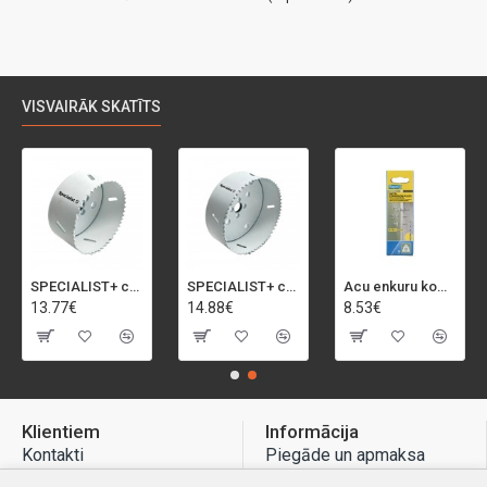
VISVAIRĀK SKATĪTS
SPECIALIST+ caurumu zāģis BI-METAL, 92 mm
SPECIALIST+ caurumu zāģis BI-METAL, 98 mm
Acu enkuru komplekts, 3-13 mm, Rapid, 12 gab.
13.77€
14.88€
8.53€
Klientiem
Informācija
Kontakti
Piegāde un apmaksa