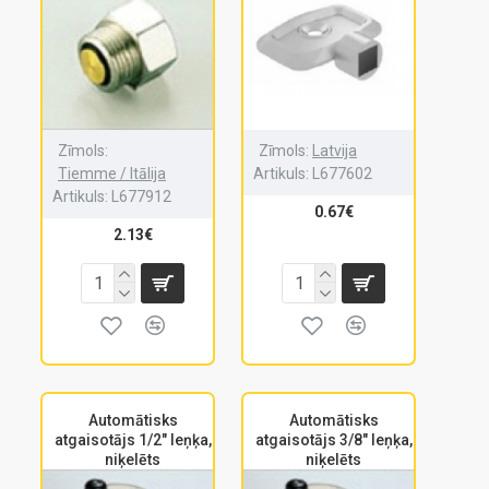
Zīmols:
Zīmols:
Latvija
Tiemme / Itālija
Artikuls:
L677602
Artikuls:
L677912
0.67€
2.13€
Automātisks
Automātisks
atgaisotājs 1/2" leņķa,
atgaisotājs 3/8" leņķa,
niķelēts
niķelēts