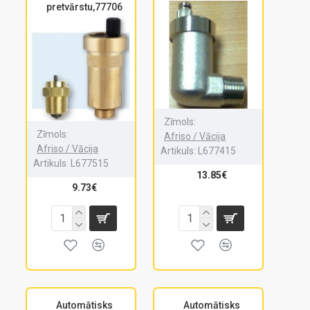
pretvārstu,77706
Zīmols:
Zīmols:
Afriso / Vācija
Afriso / Vācija
Artikuls:
L677415
Artikuls:
L677515
13.85€
9.73€
Automātisks
Automātisks