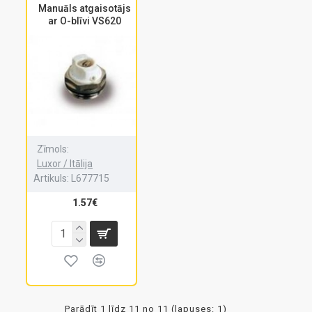
Manuāls atgaisotājs
ar O-blīvi VS620
Zīmols:
Luxor / Itālija
Artikuls:
L677715
1.57€
Parādīt 1 līdz 11 no 11 (lapuses: 1)