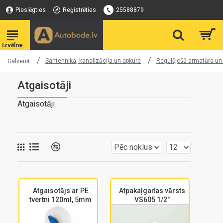
Pieslēgties
Reģistrēties
25588879
Santehnika, kanalizācija un apkure
Regulējošā armatūra un
Galvenā
Atgaisotāji
Atgaisotāji
Atgaisotājs ar PE
Atpakaļgaitas vārsts
tvertni 120ml, 5mm
VS605 1/2"