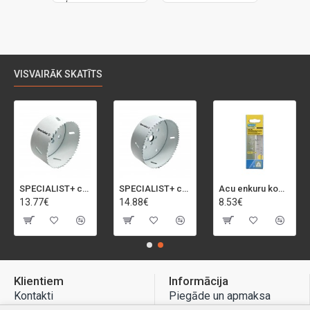
VISVAIRĀK SKATĪTS
SPECIALIST+ caurumu zāģis BI-METAL, 92 mm
SPECIALIST+ caurumu zāģis BI-METAL, 98 mm
Acu enkuru komplekts, 3-13 mm, Rapid, 12 gab.
13.77€
14.88€
8.53€
Klientiem
Informācija
Kontakti
Piegāde un apmaksa