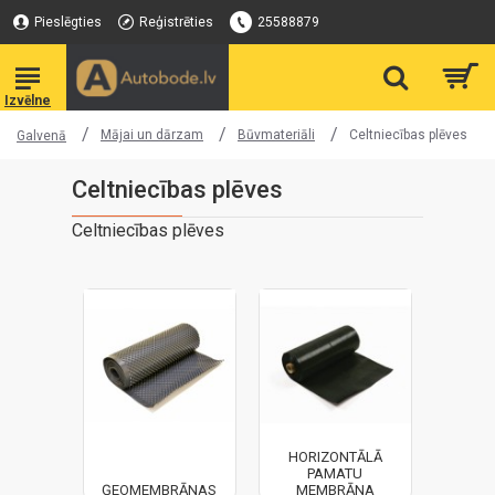
Pieslēgties
Reģistrēties
25588879
Mājai un dārzam
Būvmateriāli
Celtniecības plēves
Galvenā
Celtniecības plēves
Celtniecības plēves
HORIZONTĀLĀ
PAMATU
ĢEOMEMBRĀNAS
MEMBRĀNA