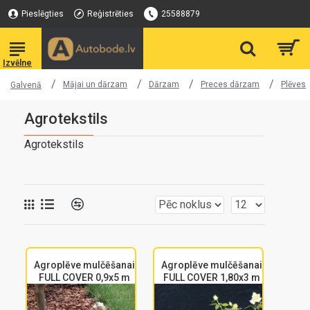
Pieslēgties
Reģistrēties
25588879
Mājai un dārzam
Dārzam
Preces dārzam
Plēves
Galvenā
Agrotekstils
Agrotekstils
Agroplēve mulčēšanai
Agroplēve mulčēšanai
FULL COVER 0,9x5 m
FULL COVER 1,80x3 m