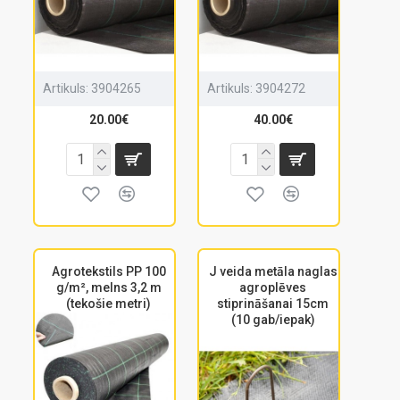
Artikuls:
3904265
Artikuls:
3904272
20.00€
40.00€
Agrotekstils PP 100
J veida metāla naglas
g/m², melns 3,2 m
agroplēves
(tekošie metri)
stiprināšanai 15cm
(10 gab/iepak)