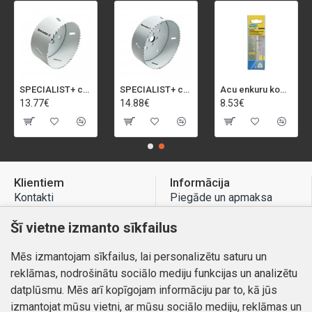
SPECIALIST+ caurumu zāģis BI-METAL, 92 mm
SPECIALIST+ caurumu zāģis BI-METAL, 98 mm
Acu enkuru komplekts, 3-13 mm, Rapid, 12 gab.
13.77€
14.88€
8.53€
Klientiem
Informācija
Kontakti
Piegāde un apmaksa
Preču atgriešana
Atteikuma tiesības
Šī vietne izmanto sīkfailus
Mans profils
Privātuma politika
Mēs izmantojam sīkfailus, lai personalizētu saturu un
Mans profils
Kontakti
reklāmas, nodrošinātu sociālo mediju funkcijas un analizētu
Pasūtījumi
datplūsmu. Mēs arī kopīgojam informāciju par to, kā jūs
izmantojat mūsu vietni, ar mūsu sociālo mediju, reklāmas un