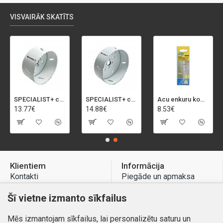
VISVAIRĀK SKATĪTS
SPECIALIST+ caurumu zāģis BI-METAL, 92 mm
SPECIALIST+ caurumu zāģis BI-METAL, 98 mm
Acu enkuru komplekts, 3-13 mm, Rapid, 12 gab.
13.77€
14.88€
8.53€
Klientiem
Informācija
Kontakti
Piegāde un apmaksa
Preču atgriešana
Atteikuma tiesības
Šī vietne izmanto sīkfailus
Mans profils
Privātuma politika
Mēs izmantojam sīkfailus, lai personalizētu saturu un
Mans profils