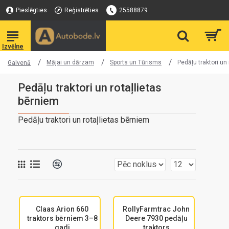
Pieslēgties
Reģistrēties
25588879
Mājai un dārzam
Sports un Tūrisms
Pedāļu traktori un
Galvenā
Pedāļu traktori un rotaļlietas
bērniem
Pedāļu traktori un rotaļlietas bērniem
Claas Arion 660
RollyFarmtrac John
traktors bērniem 3–8
Deere 7930 pedāļu
gadi
traktors