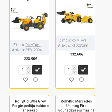
Zīmols:
RollyToys
Zīmols:
RollyToys
Artikuls:
RT023288
Artikuls:
RT812004
132.60€
223.90€
RollyKid Little Grey
RollyKid Mercedes
Fergie pedāļu traktors
Unimog Fire
ar piekabi
ugunsdzēsēju mašīna