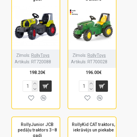
Zīmols:
RollyToys
Zīmols:
RollyToys
Artikuls:
RT720088
Artikuls:
RT700028
198.20€
196.00€
RollyJunior JCB
RollyKid CAT traktors,
pedāļu traktors 3–8
iekrāvējs un piekabe
gadi