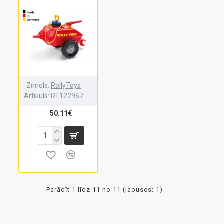
Zīmols:
RollyToys
Artikuls:
RT122967
50.11€
Parādīt 1 līdz 11 no 11 (lapuses: 1)