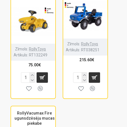
Zīmols:
RollyToys
Zīmols:
RollyToys
Artikuls:
RT038251
Artikuls:
RT132249
215.60€
75.00€
RollyVacumax Fire
ugunsdzēsēju mucas
piekabe