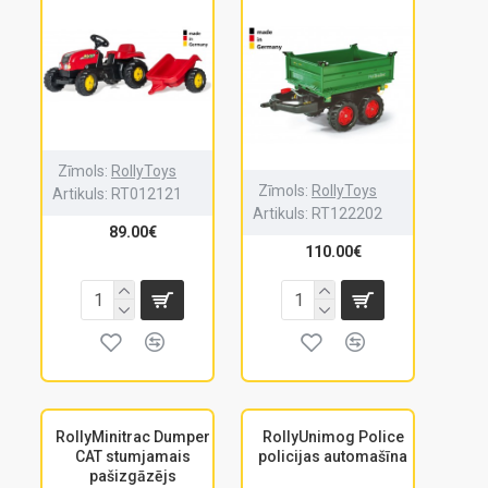
Zīmols:
RollyToys
Zīmols:
RollyToys
Artikuls:
RT012121
Artikuls:
RT122202
89.00€
110.00€
RollyMinitrac Dumper
RollyUnimog Police
CAT stumjamais
policijas automašīna
pašizgāzējs