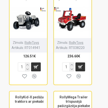
Zīmols:
RollyToys
Zīmols:
RollyToys
Artikuls:
RT014941
Artikuls:
RT038220
126.51€
236.60€
RollyKid-X pedāļu
RollyMega Trailer
traktors ar piekabi
trīspusējā
pašizgāzēja piekabe