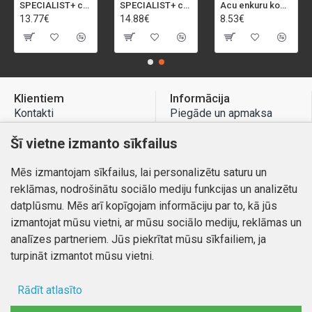
SPECIALIST+ caurumu zāģis BI-METAL, 92 mm
SPECIALIST+ caurumu zāģis BI-METAL, 98 mm
Acu enkuru komplekts, 3-13 mm, Rapid, 12 gab.
13.77€
14.88€
8.53€
Klientiem
Informācija
Kontakti
Piegāde un apmaksa
Preču atgriešana
Atteikuma tiesības
Šī vietne izmanto sīkfailus
Mans profils
Privātuma politika
Mēs izmantojam sīkfailus, lai personalizētu saturu un
Mans profils
Kontakti
reklāmas, nodrošinātu sociālo mediju funkcijas un analizētu
Pasūtījumi
datplūsmu. Mēs arī kopīgojam informāciju par to, kā jūs
izmantojat mūsu vietni, ar mūsu sociālo mediju, reklāmas un
analīzes partneriem. Jūs piekrītat mūsu sīkfailiem, ja
turpināt izmantot mūsu vietni.
Autortiesības © 2026, www.autobode.lv, Visas tiesības
aizsargātas
Rādīt atlasīto