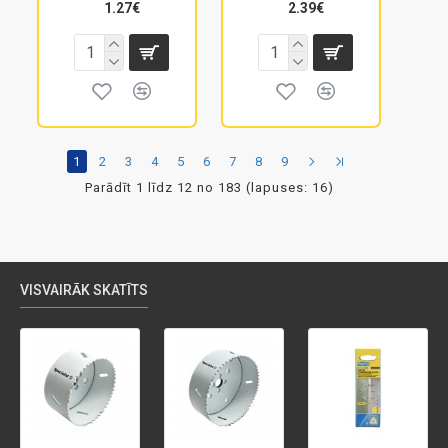
1.27€
2.39€
1
2
3
4
5
6
7
8
9
Parādīt 1 līdz 12 no 183 (lapuses: 16)
VISVAIRĀK SKATĪTS