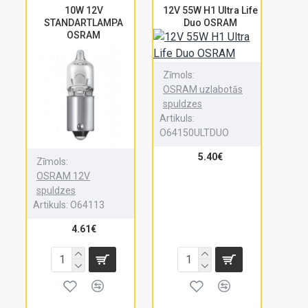
10W 12V
12V 55W H1 Ultra Life
STANDARTLAMPA
Duo OSRAM
OSRAM
Zīmols:
OSRAM uzlabotās
spuldzes
Artikuls:
O64150ULTDUO
5.40€
Zīmols:
OSRAM 12V
spuldzes
Artikuls:
O64113
4.61€