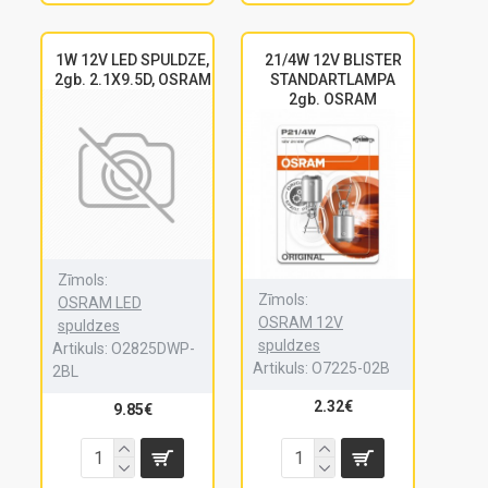
1W 12V LED SPULDZE,
21/4W 12V BLISTER
2gb. 2.1X9.5D, OSRAM
STANDARTLAMPA
2gb. OSRAM
Zīmols:
Zīmols:
OSRAM LED
OSRAM 12V
spuldzes
spuldzes
Artikuls:
O2825DWP-
Artikuls:
O7225-02B
2BL
2.32€
9.85€