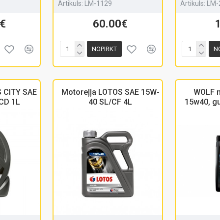
Artikuls:
LM-1129
Artikuls:
LM-
€
60.00€
NOPIRKT
N
S CITY SAE
Motoreļļa LOTOS SAE 15W-
WOLF m
CD 1L
40 SL/CF 4L
15w40, gua