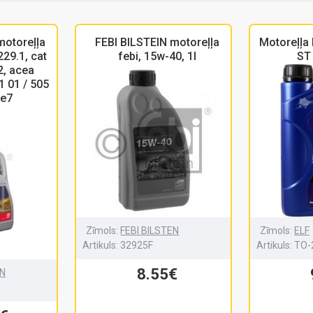
motoreļļa
FEBI BILSTEIN motoreļļa
Motoreļļa 
229.1, cat
febi, 15w-40, 1l
ST
2, acea
1 01 / 505
 e7
Zīmols:
FEBI BILSTEN
Zīmols:
ELF
Artikuls:
32925F
Artikuls:
TO-
8.55€
EN