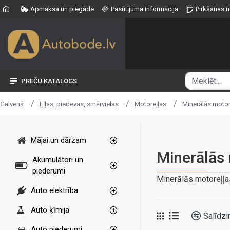
Apmaksa un piegāde
Pasūtījuma informācija
Pirkšanas 
PREČU KATALOGS
Eļļas, piedevas, smērvielas
Motoreļļas
Minerālās motor
Galvenā
Mājai un dārzam
Minerālās 
Akumulātori un
piederumi
Minerālās motoreļļa
Auto elektrība
Auto ķīmija
Salīdzi
Auto piederumi