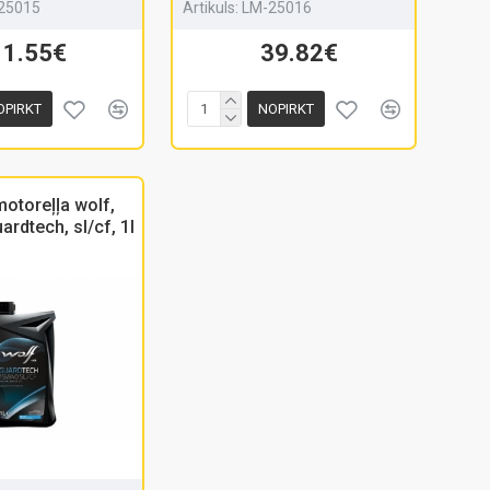
25015
Artikuls:
LM-25016
11.55€
39.82€
OPIRKT
NOPIRKT
otoreļļa wolf,
rdtech, sl/cf, 1l