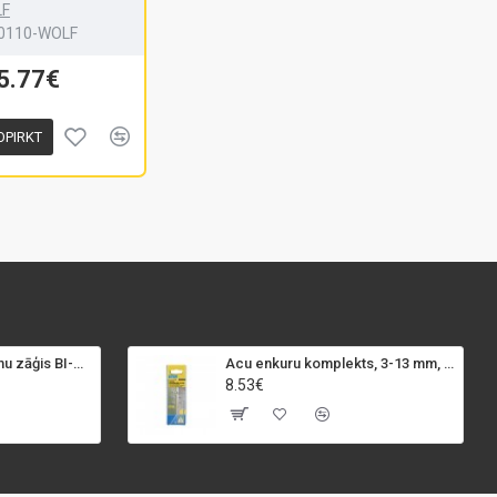
F
0110-WOLF
5.77€
OPIRKT
SPECIALIST+ caurumu zāģis BI-METAL, 98 mm
Acu enkuru komplekts, 3-13 mm, Rapid, 12 gab.
8.53€