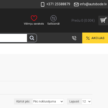
+371 25588879
info@autobode.lv
Preču 0 (0.00€)
Vēlmju saraksts
Salīdzināt
AKCIJAS
Kārtot pēc:
Lapusē: