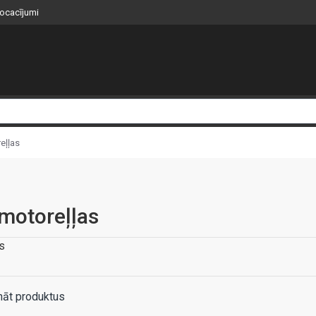
nocacījumi
eļļas
motoreļļas
s
nāt produktus