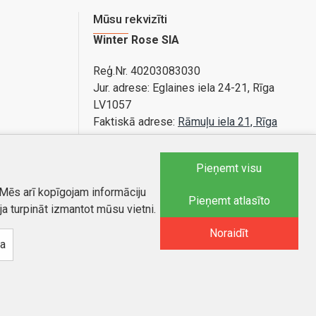
Mūsu rekvizīti
Winter Rose SIA
Reģ.Nr. 40203083030
Jur. adrese:
Eglaines iela 24-21, Rīga
LV1057
Faktiskā adrese:
Rāmuļu iela 21, Rīga
Bankas konts: LV89PARX0020365840001
Pieņemt visu
 Mēs arī kopīgojam informāciju
Tel.:
25588879
Pieņemt atlasīto
ja turpināt izmantot mūsu vietni.
E-pasts
:
info@autobode.lv
Noraidīt
na