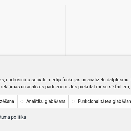
as, nodrošinātu sociālo mediju funkcijas un analizētu datplūsmu.
, reklāmas un analīzes partneriem. Jūs piekrītat mūsu sīkfailiem, 
izēšana
Analītiķu glabāšana
Funkcionalitātes glabāša
tuma politika