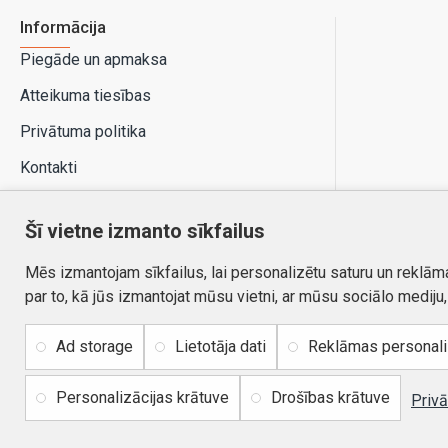
Informācija
Piegāde un apmaksa
Atteikuma tiesības
Privātuma politika
Kontakti
Šī vietne izmanto sīkfailus
Mēs izmantojam sīkfailus, lai personalizētu saturu un reklām
par to, kā jūs izmantojat mūsu vietni, ar mūsu sociālo mediju
Ad storage
Lietotāja dati
Reklāmas personal
Personalizācijas krātuve
Drošības krātuve
Autortiesības © 2026, www.autobode.lv, Visas tiesības
Privā
aizsargātas