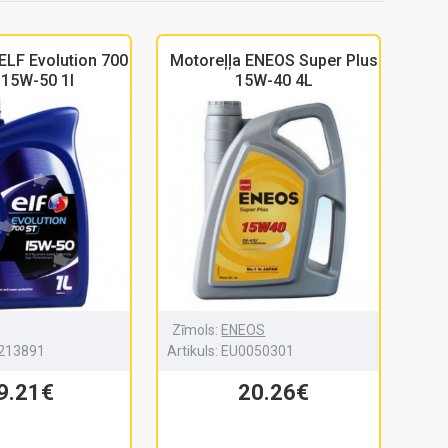
ELF Evolution 700
Motoreļļa ENEOS Super Plus
 15W-50 1l
15W-40 4L
Zīmols:
ENEOS
213891
Artikuls:
EU0050301
9.21€
20.26€