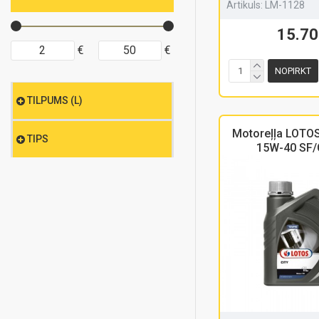
Artikuls:
LM-1128
15.70
€
€
NOPIRKT
TILPUMS (L)
Motoreļļa LOTO
TIPS
15W-40 SF/