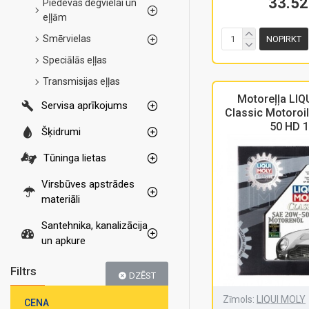
33.52
Piedevas degvielai un
eļļām
Smērvielas
NOPIRKT
Speciālās eļļas
Transmisijas eļļas
Motoreļļa LI
Servisa aprīkojums
Classic Motoroi
50 HD 
Šķidrumi
Tūninga lietas
Virsbūves apstrādes
materiāli
Santehnika, kanalizācija
un apkure
Filtrs
DZĒST
Zīmols:
LIQUI MOLY
CENA