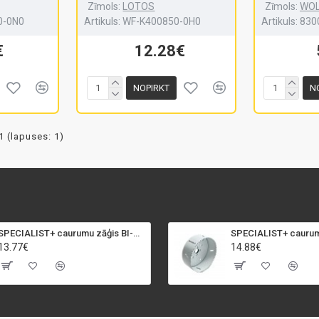
Zīmols:
LOTOS
Zīmols:
WOL
0-0N0
Artikuls:
WF-K400850-0H0
Artikuls:
830
€
12.28€
NOPIRKT
N
1 (lapuses: 1)
SPECIALIST+ caurumu zāģis BI-METAL, 92 mm
13.77€
14.88€