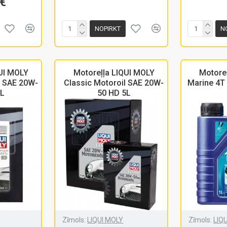
€
NOPIRKT
N
QUI MOLY
Motoreļļa LIQUI MOLY
Motore
l SAE 20W-
Classic Motoroil SAE 20W-
Marine 4T
1L
50 HD 5L
Zīmols:
LIQUI MOLY
Zīmols:
LIQ