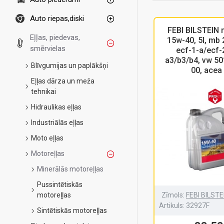
Auto riepas,diski
FEBI BILSTEIN 
Eļļas, piedevas,
15w-40, 5l, mb 
smērvielas
ecf-1-a/ecf-
a3/b3/b4, vw 50
Blīvgumijas un paplākšņi
00, acea
Eļļas dārza un meža
tehnikai
Hidraulikas eļļas
Industriālās eļļas
Moto eļļas
Motoreļļas
Minerālās motoreļļas
Pussintētiskās
motoreļļas
Zīmols:
FEBI BILST
Artikuls:
32927F
Sintētiskās motoreļļas