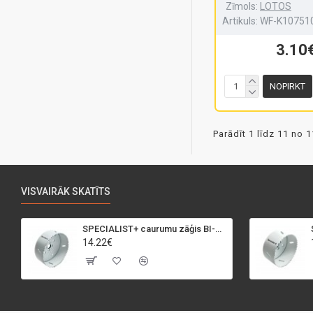
Zīmols:
LOTOS
Artikuls:
WF-K10751
3.10
NOPIRKT
Parādīt 1 līdz 11 no 1
VISVAIRĀK SKATĪTS
SPECIALIST+ caurumu zāģis BI-METAL, 95 mm
14.22€