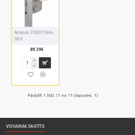
Artikuls:
P00011846-
SILV
89.29€
Parādīt 1 līdz 11 no 11 (lapuses: 1)
VISVAIRĀK SKATĪTS