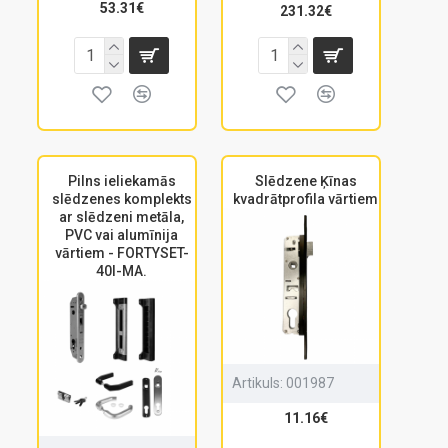
53.31€
231.32€
Pilns ieliekamās
Slēdzene Ķīnas
slēdzenes komplekts
kvadrātprofila vārtiem
ar slēdzeni metāla,
PVC vai alumīnija
vārtiem - FORTYSET-
40I-MA.
Artikuls:
001987
11.16€