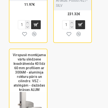
Artikuls:
P00007627-
11.97€
SILV
231.32€
Virspusē montējama
vārtu slēdzene
kvadrātveida 40 līdz
60 mm profiliem ar
3006M - alumīnija
rokturu pāris un
cilindrs: VSZ -
atslēgām - dažādas
krāsas ALUM