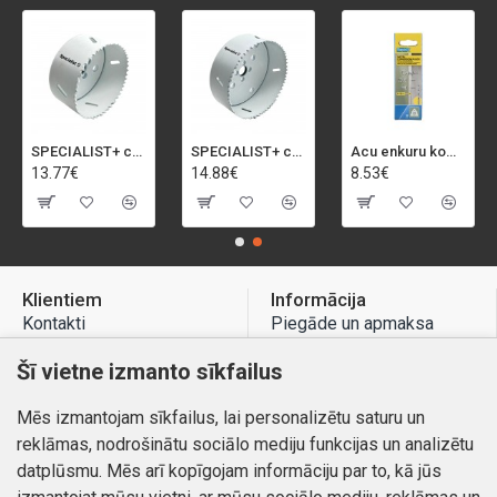
SPECIALIST+ caurumu zāģis BI-METAL, 92 mm
SPECIALIST+ caurumu zāģis BI-METAL, 98 mm
Acu enkuru komplekts, 3-13 mm, Rapid, 12 gab.
13.77€
14.88€
8.53€
Klientiem
Informācija
Kontakti
Piegāde un apmaksa
Preču atgriešana
Atteikuma tiesības
Šī vietne izmanto sīkfailus
Mans profils
Privātuma politika
Mēs izmantojam sīkfailus, lai personalizētu saturu un
Mans profils
Kontakti
reklāmas, nodrošinātu sociālo mediju funkcijas un analizētu
Pasūtījumi
datplūsmu. Mēs arī kopīgojam informāciju par to, kā jūs