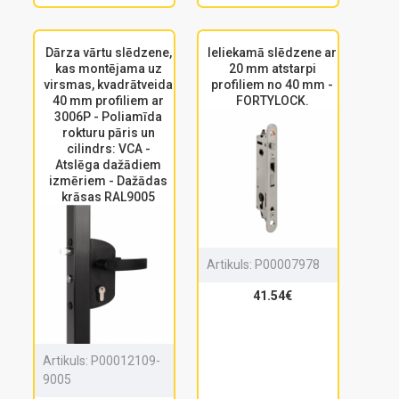
Dārza vārtu slēdzene,
Ieliekamā slēdzene ar
kas montējama uz
20 mm atstarpi
virsmas, kvadrātveida
profiliem no 40 mm -
40 mm profiliem ar
FORTYLOCK.
3006P - Poliamīda
rokturu pāris un
cilindrs: VCA -
Atslēga dažādiem
izmēriem - Dažādas
krāsas RAL9005
Artikuls:
P00007978
41.54€
Artikuls:
P00012109-
9005