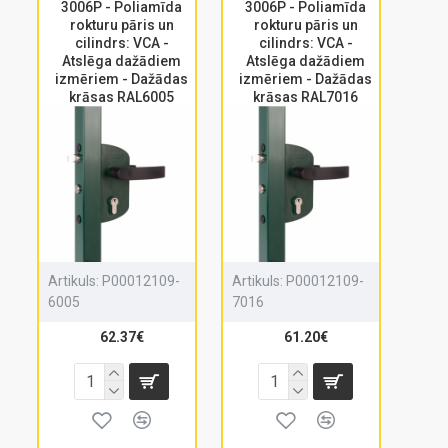
3006P - Poliamīda
3006P - Poliamīda
rokturu pāris un
rokturu pāris un
cilindrs: VCA -
cilindrs: VCA -
Atslēga dažādiem
Atslēga dažādiem
izmēriem - Dažādas
izmēriem - Dažādas
krāsas RAL6005
krāsas RAL7016
Artikuls:
P00012109-
Artikuls:
P00012109-
6005
7016
62.37€
61.20€