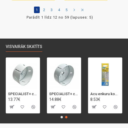
1
2
3
4
5
Parādīt 1 līdz 12 no 59 (lapuses: 5)
VISVAIRĀK SKATĪTS
SPECIALIST+ caurumu zāģis BI-METAL, 92 mm
SPECIALIST+ caurumu zāģis BI-METAL, 98 mm
Acu enkuru komplekts, 3-13 mm, Rapid, 12 gab.
13.77€
14.88€
8.53€