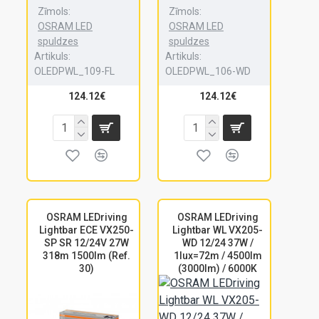
Zīmols:
Zīmols:
OSRAM LED
OSRAM LED
spuldzes
spuldzes
Artikuls:
Artikuls:
OLEDPWL_109-FL
OLEDPWL_106-WD
124.12€
124.12€
OSRAM LEDriving
OSRAM LEDriving
Lightbar ECE VX250-
Lightbar WL VX205-
SP SR 12/24V 27W
WD 12/24 37W /
318m 1500lm (Ref.
1lux=72m / 4500lm
30)
(3000lm) / 6000K