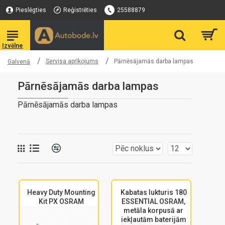
Pieslēgties
Reģistrēties
25588879
Servisa aprīkojums
Pārnēsājamās darba lampas
Galvenā
Pārnēsājamās darba lampas
Pārnēsājamās darba lampas
Heavy Duty Mounting
Kabatas lukturis 180
Kit PX OSRAM
ESSENTIAL OSRAM,
metāla korpusā ar
iekļautām baterijām