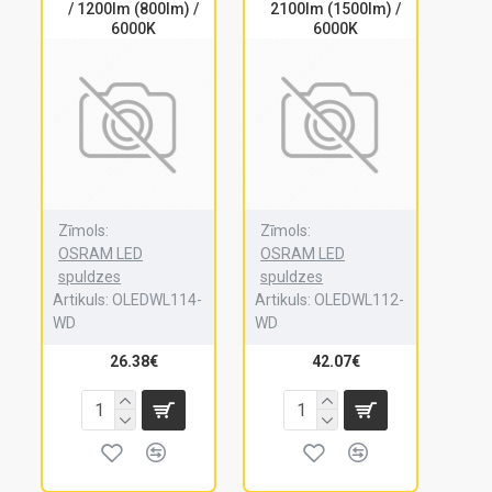
/ 1200lm (800lm) /
2100lm (1500lm) /
6000K
6000K
Zīmols:
Zīmols:
OSRAM LED
OSRAM LED
spuldzes
spuldzes
Artikuls:
OLEDWL114-
Artikuls:
OLEDWL112-
WD
WD
26.38€
42.07€