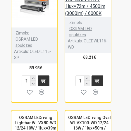
Zīmols:
OSRAM LED
Zīmols:
spuldzes
OSRAM LED
Artikuls:
OLEDWL116-
spuldzes
WD
Artikuls:
OLEDIL115-
63.21€
SP
89.93€
OSRAM LEDriving
OSRAM LEDriving Oval
Lightbar WL VX80-WD
WL VX100-WD 12/24
12/24 10W / 1lux=39m
16W / 1lux=50m /