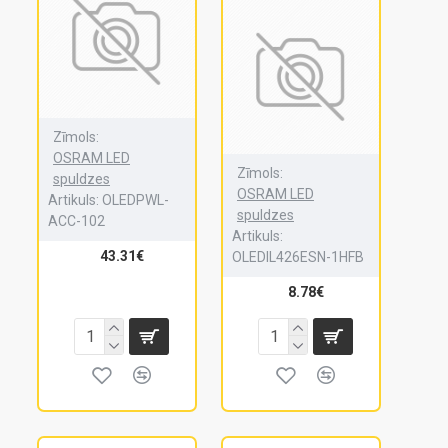
Zīmols:
OSRAM LED
Zīmols:
spuldzes
OSRAM LED
Artikuls:
OLEDPWL-
spuldzes
ACC-102
Artikuls:
43.31€
OLEDIL426ESN-1HFB
8.78€