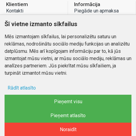
Klientiem
Informācija
Kontakti
Piegāde un apmaksa
Preču atgriešana
Atteikuma tiesības
Šī vietne izmanto sīkfailus
Mans profils
Privātuma politika
Mēs izmantojam sīkfailus, lai personalizētu saturu un
Mans profils
Kontakti
reklāmas, nodrošinātu sociālo mediju funkcijas un analizētu
Pasūtījumi
datplūsmu. Mēs arī kopīgojam informāciju par to, kā jūs
izmantojat mūsu vietni, ar mūsu sociālo mediju, reklāmas un
analīzes partneriem. Jūs piekrītat mūsu sīkfailiem, ja
turpināt izmantot mūsu vietni.
Autortiesības © 2026, www.autobode.lv, Visas tiesības
aizsargātas
Rādīt atlasīto
Ad storage
Pieņemt visu
Lietotāja dati
Pieņemt atlasīto
FILTRĒT PRODUKTUS
Reklāmas personalizēšana
Noraidīt