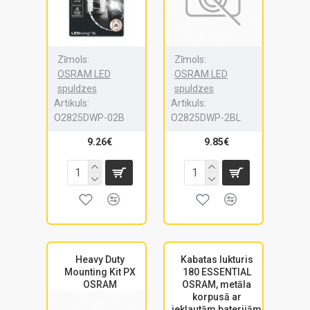
Zīmols:
Zīmols:
OSRAM LED
OSRAM LED
spuldzes
spuldzes
Artikuls:
Artikuls:
O2825DWP-02B
O2825DWP-2BL
9.26€
9.85€
Heavy Duty
Kabatas lukturis
Mounting Kit PX
180 ESSENTIAL
OSRAM
OSRAM, metāla
korpusā ar
iekļautām baterijām