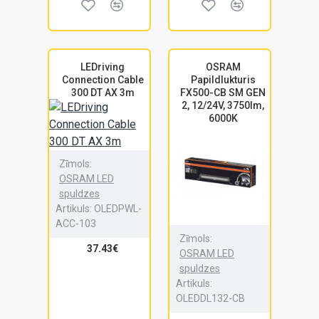
LEDriving
OSRAM
Connection Cable
Papildlukturis
300 DT AX 3m
FX500-CB SM GEN
2, 12/24V, 3750lm,
6000K
Zīmols:
OSRAM LED
spuldzes
Artikuls:
OLEDPWL-
ACC-103
Zīmols:
37.43€
OSRAM LED
spuldzes
Artikuls:
OLEDDL132-CB