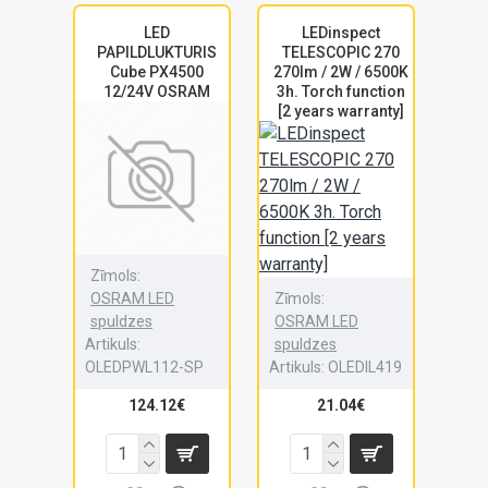
LED
LEDinspect
PAPILDLUKTURIS
TELESCOPIC 270
Cube PX4500
270lm / 2W / 6500K
12/24V OSRAM
3h. Torch function
[2 years warranty]
Zīmols:
OSRAM LED
Zīmols:
spuldzes
OSRAM LED
Artikuls:
spuldzes
OLEDPWL112-SP
Artikuls:
OLEDIL419
124.12€
21.04€