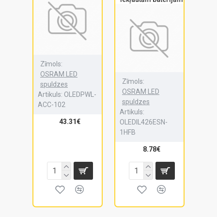
Zīmols:
OSRAM LED
Zīmols:
spuldzes
OSRAM LED
Artikuls:
OLEDPWL-
spuldzes
ACC-102
Artikuls:
43.31€
OLEDIL426ESN-
1HFB
8.78€