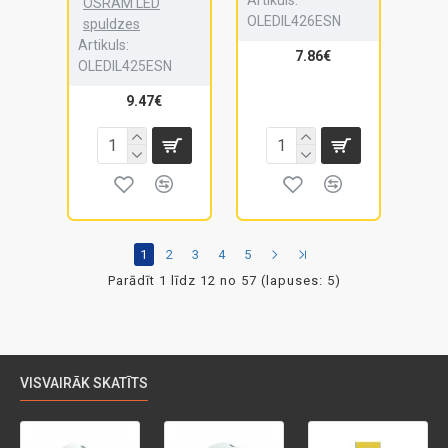
OSRAM LED
OLEDIL426ESN
spuldzes
Artikuls:
7.86€
OLEDIL425ESN
9.47€
1
2
3
4
5
Parādīt 1 līdz 12 no 57 (lapuses: 5)
VISVAIRĀK SKATĪTS