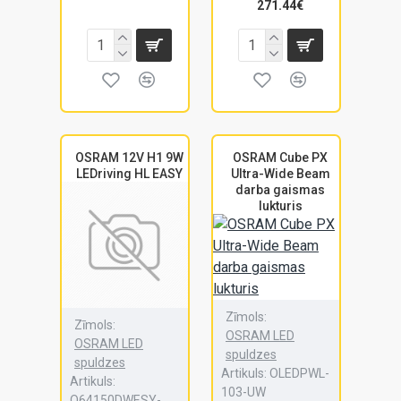
271.44€
OSRAM 12V H1 9W
OSRAM Cube PX
LEDriving HL EASY
Ultra-Wide Beam
darba gaismas
lukturis
Zīmols:
Zīmols:
OSRAM LED
OSRAM LED
spuldzes
spuldzes
Artikuls:
OLEDPWL-
Artikuls:
103-UW
O64150DWESY-