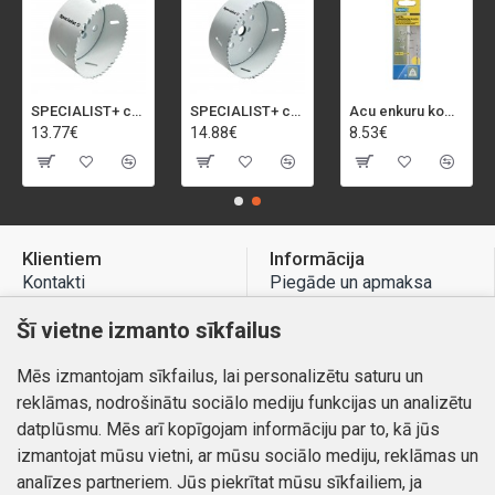
SPECIALIST+ caurumu zāģis BI-METAL, 92 mm
SPECIALIST+ caurumu zāģis BI-METAL, 98 mm
Acu enkuru komplekts, 3-13 mm, Rapid, 12 gab.
13.77€
14.88€
8.53€
Klientiem
Informācija
Kontakti
Piegāde un apmaksa
Preču atgriešana
Atteikuma tiesības
Šī vietne izmanto sīkfailus
Mans profils
Privātuma politika
Mēs izmantojam sīkfailus, lai personalizētu saturu un
Mans profils
Kontakti
reklāmas, nodrošinātu sociālo mediju funkcijas un analizētu
Pasūtījumi
datplūsmu. Mēs arī kopīgojam informāciju par to, kā jūs
izmantojat mūsu vietni, ar mūsu sociālo mediju, reklāmas un
analīzes partneriem. Jūs piekrītat mūsu sīkfailiem, ja