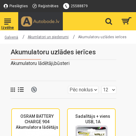
Pieslēgties
Reģistrēties
25588879
Akumlatori un piederumi
Akumulatoru uzlādes ierīces
Galvenā
Akumulatoru uzlādes ierīces
Akumulatoru lādētāji,būsteri
OSRAM BATTERY
Sadalītājs + viens
CHARGE 904
USB, 1A
Akumulatora lādētājs