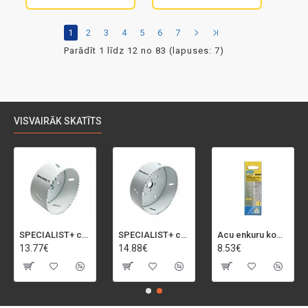
1
2
3
4
5
6
7
Parādīt 1 līdz 12 no 83 (lapuses: 7)
VISVAIRĀK SKATĪTS
SPECIALIST+ caurumu zāģis BI-METAL, 92 mm
SPECIALIST+ caurumu zāģis BI-METAL, 98 mm
Acu enkuru komplekts, 3-13 mm, Rapid, 12 gab.
13.77€
14.88€
8.53€