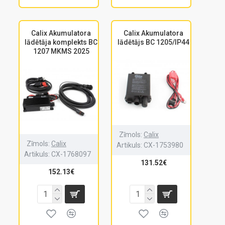
Calix Akumulatora
Calix Akumulatora
lādētāja komplekts BC
lādētājs BC 1205/IP44
1207 MKMS 2025
Zīmols:
Calix
Zīmols:
Calix
Artikuls:
CX-1753980
Artikuls:
CX-1768097
131.52€
152.13€