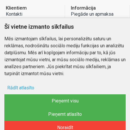
Klientiem
Informācija
Kontakti
Piegāde un apmaksa
Preču atgriešana
Atteikuma tiesības
Šī vietne izmanto sīkfailus
Mans profils
Privātuma politika
Mēs izmantojam sīkfailus, lai personalizētu saturu un
Mans profils
Kontakti
reklāmas, nodrošinātu sociālo mediju funkcijas un analizētu
Pasūtījumi
datplūsmu. Mēs arī kopīgojam informāciju par to, kā jūs
izmantojat mūsu vietni, ar mūsu sociālo mediju, reklāmas un
analīzes partneriem. Jūs piekrītat mūsu sīkfailiem, ja
turpināt izmantot mūsu vietni.
Autortiesības © 2026, www.autobode.lv, Visas tiesības
aizsargātas
Rādīt atlasīto
Ad storage
Pieņemt visu
Lietotāja dati
Pieņemt atlasīto
FILTRĒT PRODUKTUS
Reklāmas personalizēšana
Noraidīt