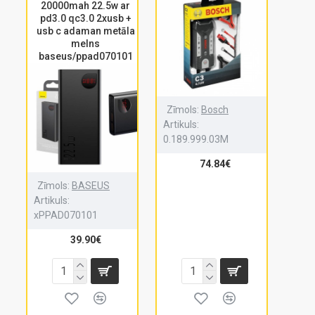
20000mah 22.5w ar
pd3.0 qc3.0 2xusb +
usb c adaman metāla
melns
baseus/ppad070101
Zīmols:
Bosch
Artikuls:
0.189.999.03M
74.84€
Zīmols:
BASEUS
Artikuls:
xPPAD070101
39.90€