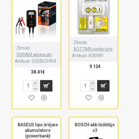
Zīmols:
Zīmols:
BOTTARI piederumi
OSRAM aksesuāri
Artikuls:
B30081
Artikuls:
OOEBCS904
9.12€
38.41€
BASEUS lipo ārējais
BOSCH akb lādētājs
akumulators
c3
(powerbank)