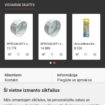
VISVAIRĀK SKATĪTS
SPECIALIST+ caurumu zāģis BI-METAL, 92 mm
SPECIALIST+ caurumu zāģis BI-METAL, 98 mm
Acu enkuru komplekts, 3-13 mm, Rapid, 12 gab.
13.77€
14.88€
8.53€
Klientiem
Informācija
Kontakti
Piegāde un apmaksa
Preču atgriešana
Atteikuma tiesības
Šī vietne izmanto sīkfailus
Mans profils
Privātuma politika
Mēs izmantojam sīkfailus, lai personalizētu saturu un
Mans profils