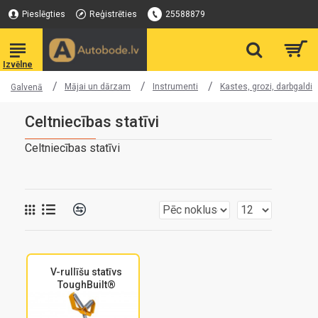
Pieslēgties
Reģistrēties
25588879
Mājai un dārzam
Instrumenti
Kastes, grozi, darbgaldi
Galvenā
Celtniecības statīvi
Celtniecības statīvi
V-rullīšu statīvs
ToughBuilt®