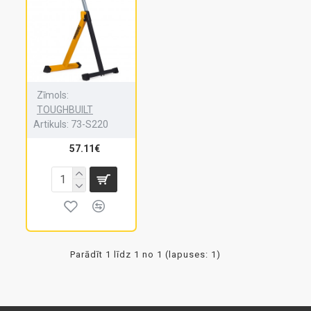
Zīmols:
TOUGHBUILT
Artikuls:
73-S220
57.11€
Parādīt 1 līdz 1 no 1 (lapuses: 1)