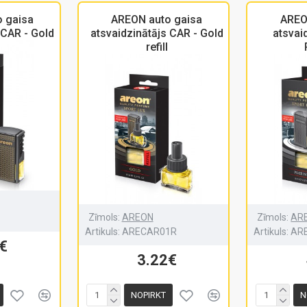
 gaisa
AREON auto gaisa
AREO
 CAR - Gold
atsvaidzinātājs CAR - Gold
atsvai
refill
Zīmols:
AREON
Zīmols:
AR
1
Artikuls:
ARECAR01R
Artikuls:
AR
€
3.22€
NOPIRKT
N