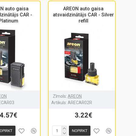
N auto gaisa
AREON auto gaisa
dzinātājs CAR -
atsvaidzinātājs CAR - Silver
Platinum
refill
EON
Zīmols:
AREON
ECAR03
Artikuls:
ARECAR02R
4.57€
3.22€
OPIRKT
NOPIRKT