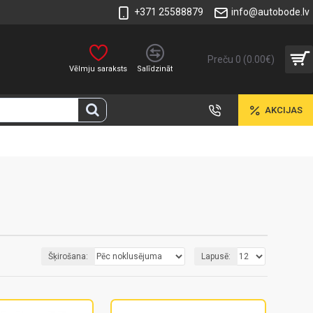
+371 25588879
info@autobode.lv
Preču 0 (0.00€)
Vēlmju saraksts
Salīdzināt
AKCIJAS
Šķirošana:
Lapusē: