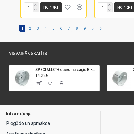
NOPIRKT
NOPIRKT
1
2
3
4
5
6
7
8
9
VISVAIRĀK SKATĪTS
SPECIALIST+ caurumu zāģis BI-METAL, 95 mm
14.22€
Informācija
Piegāde un apmaksa