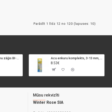
Parādīt 1 līdz 12 no 120 (lapuses: 10)
SPECIALIST+ caurumu zāģis BI-METAL, 98 mm
Acu enkuru komplekts, 3-13 mm, Rapid, 12 gab.
8.53€
Mūsu rekvizīti
Winter Rose SIA