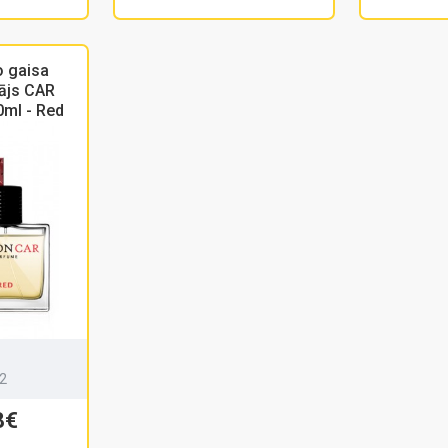
 gaisa
tājs CAR
ml - Red
2
8€