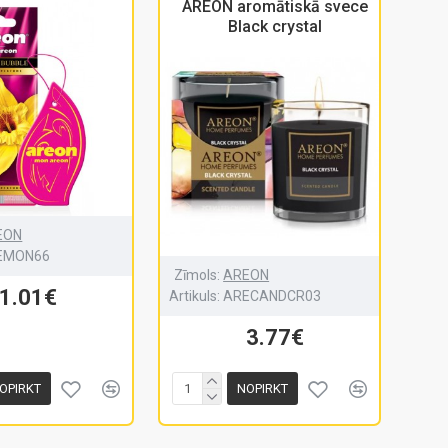
AREON aromātiskā svece
Black crystal
EON
EMON66
Zīmols:
AREON
1.01€
Artikuls:
ARECANDCR03
3.77€
OPIRKT
NOPIRKT