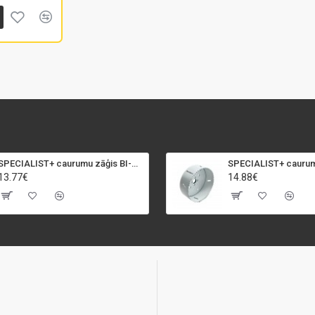
SPECIALIST+ caurumu zāģis BI-METAL, 92 mm
13.77€
14.88€