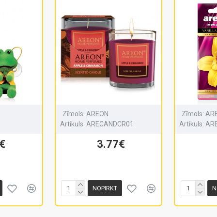
Zīmols:
AREON
Zīmols:
AR
1
Artikuls:
ARECANDCR01
Artikuls:
AR
€
3.77€
NOPIRKT
N