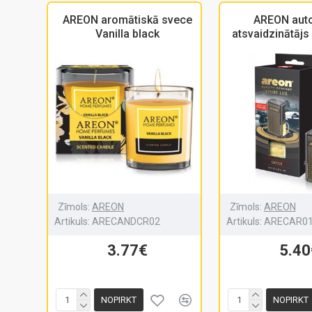
AREON aromātiskā svece
AREON auto
Vanilla black
atsvaidzinātājs
Zīmols:
AREON
Zīmols:
AREON
Artikuls:
ARECANDCR02
Artikuls:
ARECAR0
3.77€
5.40
NOPIRKT
NOPIRKT