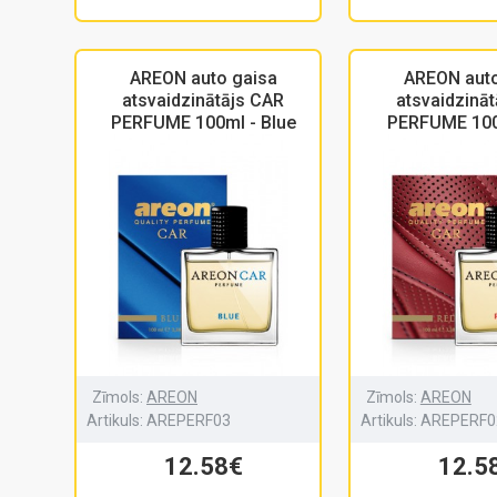
AREON auto gaisa
AREON auto
atsvaidzinātājs CAR
atsvaidzinā
PERFUME 100ml - Blue
PERFUME 100
Zīmols:
AREON
Zīmols:
AREON
Artikuls:
AREPERF03
Artikuls:
AREPERF0
12.58€
12.5