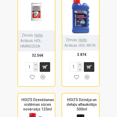
Zīmols:
Holts
Zīmols:
Holts
Artikuls:
HOL-
Artikuls:
HOL-RK1R
HMAI0202A
3.81€
32.56€
HOLTS Dzesēšanas
HOLTS Dzinēja un
sistēmas sūces
detaļu attaukotājs
novērsējs 125ml
500ml