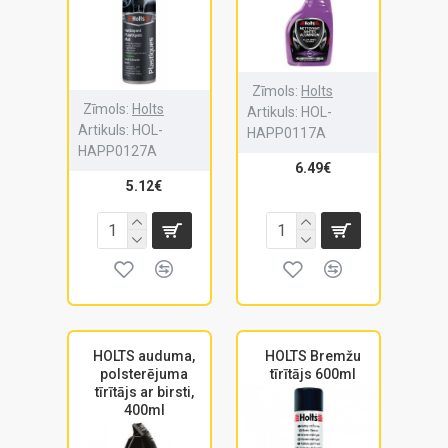
Zīmols:
Holts
Zīmols:
Holts
Artikuls:
HOL-
Artikuls:
HOL-
HAPP0117A
HAPP0127A
6.49€
5.12€
HOLTS auduma,
HOLTS Bremžu
polsterējuma
tīrītājs 600ml
tīrītājs ar birsti,
400ml