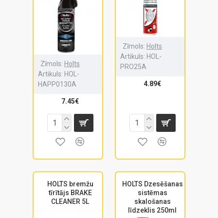
Zīmols:
Holts
Artikuls:
HOL-
Zīmols:
Holts
PRO25A
Artikuls:
HOL-
4.89€
HAPP0130A
7.45€
HOLTS bremžu
HOLTS Dzesēšanas
tīrītājs BRAKE
sistēmas
CLEANER 5L
skalošanas
līdzeklis 250ml