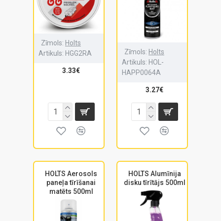
Zīmols:
Holts
Zīmols:
Holts
Artikuls:
HGG2RA
Artikuls:
HOL-
3.33€
HAPP0064A
3.27€
HOLTS Aerosols
HOLTS Alumīnija
paneļa tīrīšanai
disku tīrītājs 500ml
matēts 500ml