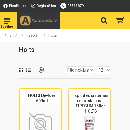
Pieslēgties
Reģistrēties
25588879
Ražotāji
Holts
Galvenā
Holts
HOLTS De-Icer
Izplūdes sistēmas
600ml
remonta pasta
FIREGUM 150gr.
HOLTS