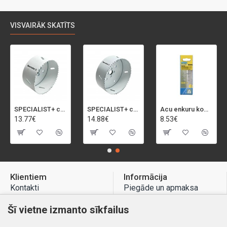
VISVAIRĀK SKATĪTS
SPECIALIST+ caurumu zāģis BI-METAL, 92 mm
SPECIALIST+ caurumu zāģis BI-METAL, 98 mm
Acu enkuru komplekts, 3-13 mm, Rapid, 12 gab.
13.77€
14.88€
8.53€
Klientiem
Informācija
Kontakti
Piegāde un apmaksa
Preču atgriešana
Atteikuma tiesības
Šī vietne izmanto sīkfailus
Mans profils
Privātuma politika