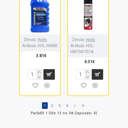
Zīmols:
Holts
Zīmols:
Holts
Artikuls:
HOL-RW4R
Artikuls:
HOL-
HMTN0701A
3.81€
4.31€
1
2
3
4
Parādīt 1 līdz 12 no 38 (lapuses: 4)