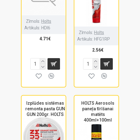
Zīmols:
Holts
Artikuls:
HDI6
Zīmols:
Holts
4.71€
Artikuls:
HFG1RP
2.56€
Izplūdes sistēmas
HOLTS Aerosols
remonta pasta GUN
paneļa tīrīšanai
GUN 200gr. HOLTS
matēts
400ml+100ml