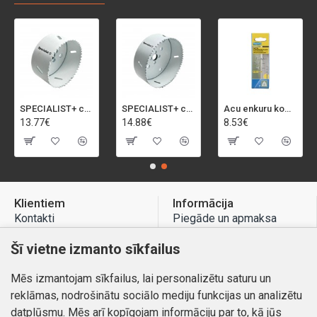
SPECIALIST+ caurumu zāģis BI-METAL, 92 mm
SPECIALIST+ caurumu zāģis BI-METAL, 98 mm
Acu enkuru komplekts, 3-13 mm, Rapid, 12 gab.
13.77€
14.88€
8.53€
Klientiem
Informācija
Kontakti
Piegāde un apmaksa
Preču atgriešana
Atteikuma tiesības
Šī vietne izmanto sīkfailus
Mans profils
Privātuma politika
Mēs izmantojam sīkfailus, lai personalizētu saturu un
Mans profils
Kontakti
reklāmas, nodrošinātu sociālo mediju funkcijas un analizētu
Pasūtījumi
datplūsmu. Mēs arī kopīgojam informāciju par to, kā jūs