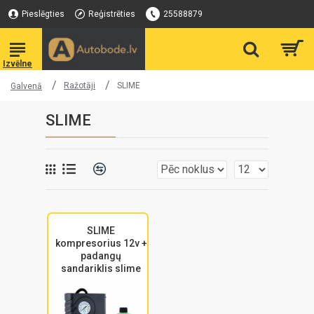
Pieslēgties
Reģistrēties
25588879
Ražotāji
SLIME
Galvenā
SLIME
SLIME
kompresorius 12v +
padangų
sandariklis slime