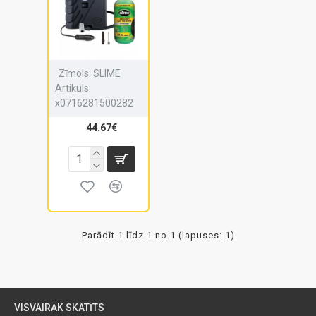
Zīmols:
SLIME
Artikuls:
x0716281500282
44.67€
Parādīt 1 līdz 1 no 1 (lapuses: 1)
VISVAIRĀK SKATĪTS