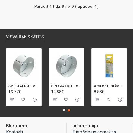
Parādīt 1 līdz 9 no 9 (lapuses: 1)
VISVAIRĀK SKATĪTS
SPECIALIST+ caurumu zāģis BI-METAL, 92 mm
SPECIALIST+ caurumu zāģis BI-METAL, 98 mm
Acu enkuru komplekts, 3-13 mm, Rapid, 12 gab.
13.77€
14.88€
8.53€
Klientiem
Informācija
Kontakti
Piegāde un apmaksa