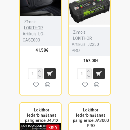
Zīmols:
LOKITHOR
Zīmols:
Artikuls:
LO-
LOKITHOR
CASE003
Artikuls:
J2250
41.58€
PRO
167.00€
Lokithor
Lokithor
Iedarbināšanas
Iedarbināšanas
palīgierīce J401X
palīgierīce JA3000
PRO
-25 %