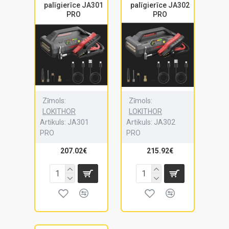
palīgierīce JA301
palīgierīce JA302
PRO
PRO
Zīmols:
Zīmols:
LOKITHOR
LOKITHOR
Artikuls:
JA301
Artikuls:
JA302
PRO
PRO
207.02€
215.92€