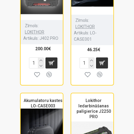
Zīmols:
Zīmols:
LOKITHOR
LOKITHOR
Artikuls:
LO-
Artikuls:
J402 PRO
CASE001
200.00€
46.25€
Akumulatoru kastes
Lokithor
LO-CASE003
Iedarbināšanas
palīgierīce J2250
PRO