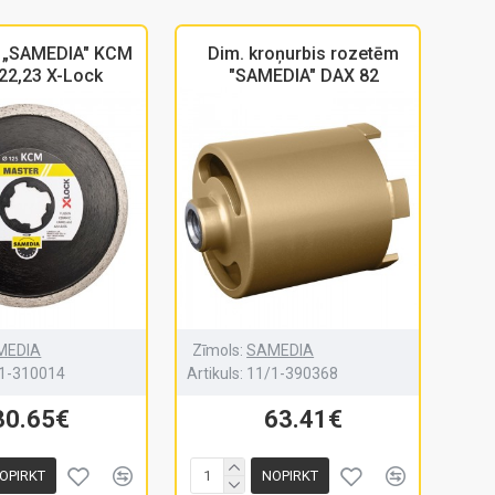
. „SAMEDIA" KCM
Dim. kroņurbis rozetēm
22,23 X-Lock
"SAMEDIA" DAX 82
MEDIA
Zīmols:
SAMEDIA
1-310014
Artikuls:
11/1-390368
30.65€
63.41€
OPIRKT
NOPIRKT