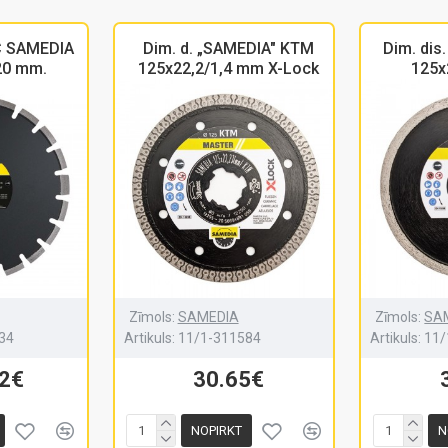
C SAMEDIA
Dim. d. „SAMEDIA" KTM
Dim. dis
20 mm.
125x22,2/1,4 mm X-Lock
125x
Zīmols:
SAMEDIA
Zīmols:
SA
34
Artikuls:
11/1-311584
Artikuls:
11/
72€
30.65€
NOPIRKT
N