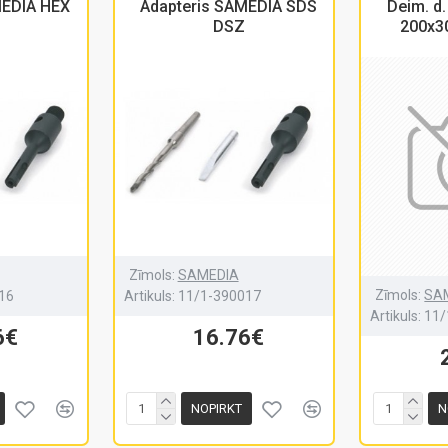
MEDIA HEX
Adapteris SAMEDIA SDS
Deim. d
DSZ
200x3
Zīmols:
SAMEDIA
Zīmols:
SA
16
Artikuls:
11/1-390017
Artikuls:
11/
6€
16.76€
NOPIRKT
N