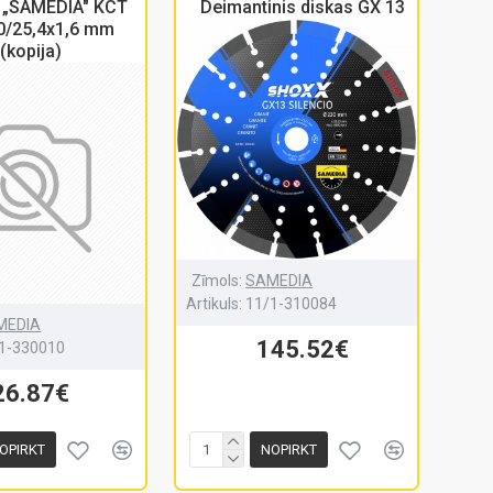
. „SAMEDIA" KCT
Deimantinis diskas GX 13
0/25,4x1,6 mm
(kopija)
Zīmols:
SAMEDIA
Artikuls:
11/1-310084
MEDIA
145.52€
1-330010
26.87€
OPIRKT
NOPIRKT