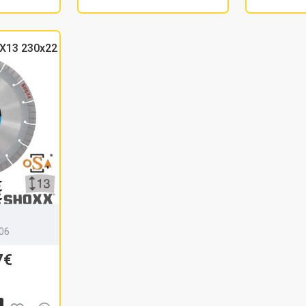
GX13 230x22
06
7€