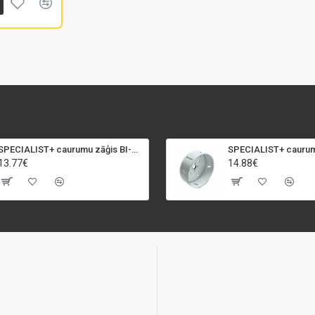
SPECIALIST+ caurumu zāģis BI-METAL, 92 mm
13.77€
14.88€