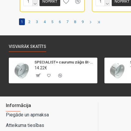
NOPIRKT
NOPIRKT
1
2
3
4
5
6
7
8
9
VISVAIRĀK SKATĪTS
SPECIALIST+ caurumu zāģis BI-METAL, 95 mm
14.22€
Informācija
Piegāde un apmaksa
Atteikuma tiesības