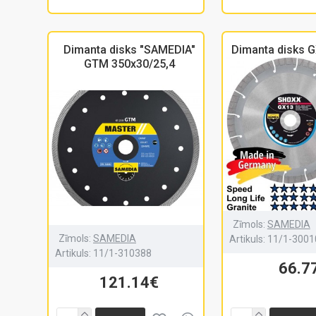
Dimanta disks "SAMEDIA"
Dimanta disks 
GTM 350x30/25,4
Zīmols:
SAMEDIA
Zīmols:
SAMEDIA
Artikuls:
11/1-3001
Artikuls:
11/1-310388
66.7
121.14€