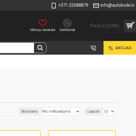
+371 25588879
info@autobode.lv
Preču 0 (0.00€)
Vēlmju saraksts
Salīdzināt
AKCIJAS
Šķirošana:
Lapusē: