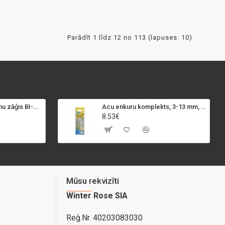
Parādīt 1 līdz 12 no 113 (lapuses: 10)
SPECIALIST+ caurumu zāģis BI-METAL, 98 mm
Acu enkuru komplekts, 3-13 mm, Rapid, 12 gab.
8.53€
Mūsu rekvizīti
Winter Rose SIA
Reģ.Nr. 40203083030