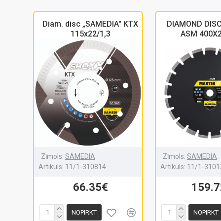
Diam. disc „SAMEDIA" KTX
DIAMOND DIS
115x22/1,3
ASM 400X
Zīmols:
SAMEDIA
Zīmols:
SAMEDIA
Artikuls:
11/1-310814
Artikuls:
11/1-3101
66.35€
159.
NOPIRKT
NOPIRKT