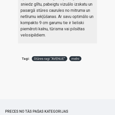
sniedz glītu, pabeigtu vizuālo izskatu un
pasargā stūres caurules no mitruma un
netīrumu iekļūšanas. Ar savu optimālo un
kompakto 9 cm garumu tie ir lieliski
piemēroti kalnu, tūrisma vai pilsētas
velosipēdiem.
Tagi:
Stūres ragi "AVENUE"
melni
PRECES NO TĀS PAŠAS KATEGORIJAS