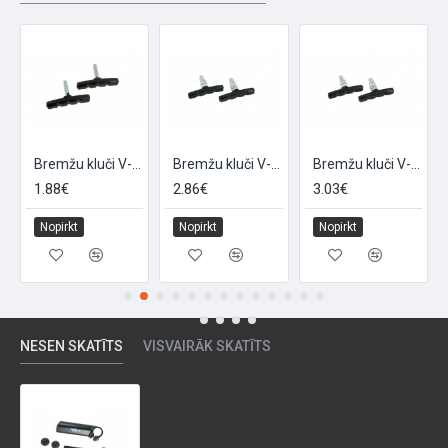
Bremžu kluči V-veida bremzēm "RACING", 2 gab, 60mm
Bremžu kluči V-veida bremzēm ar vītni "BRAKE60", 2gab, 60mm
Bremžu kluči V-veida bremzēm ar vītni "BRAKE70", 2gab,70mm
1.88€
2.86€
3.03€
Nopirkt
Nopirkt
Nopirkt
NESEN SKATĪTS
VISVAIRĀK SKATĪTS