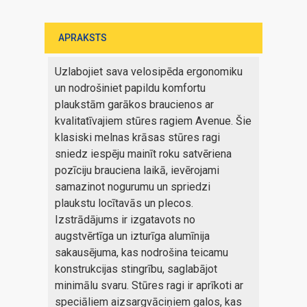
APRAKSTS
Uzlabojiet sava velosipēda ergonomiku
un nodrošiniet papildu komfortu
plaukstām garākos braucienos ar
kvalitatīvajiem stūres ragiem Avenue. Šie
klasiski melnas krāsas stūres ragi
sniedz iespēju mainīt roku satvēriena
pozīciju brauciena laikā, ievērojami
samazinot nogurumu un spriedzi
plaukstu locītavās un plecos.
Izstrādājums ir izgatavots no
augstvērtīga un izturīga alumīnija
sakausējuma, kas nodrošina teicamu
konstrukcijas stingrību, saglabājot
minimālu svaru. Stūres ragi ir aprīkoti ar
speciāliem aizsargvāciņiem galos, kas