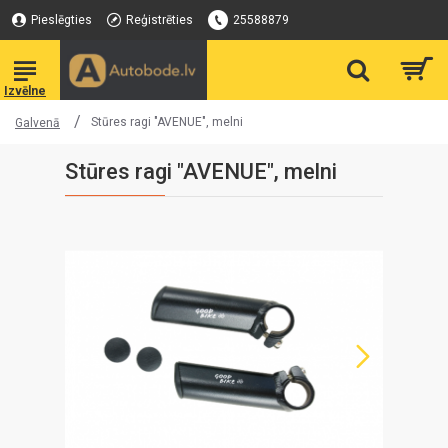
Pieslēgties
Reģistrēties
25588879
Stūres ragi "AVENUE", melni
Galvenā
Stūres ragi "AVENUE", melni