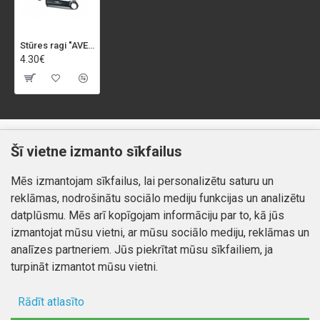
Stūres ragi "AVENUE", melni
4.30€
Klientiem
Informācija
Šī vietne izmanto sīkfailus
Kontakti
Piegāde un apmaksa
Mēs izmantojam sīkfailus, lai personalizētu saturu un
Preču atgriešana
Atteikuma tiesības
reklāmas, nodrošinātu sociālo mediju funkcijas un analizētu
Mans profils
Privātuma politika
datplūsmu. Mēs arī kopīgojam informāciju par to, kā jūs
Mans profils
izmantojat mūsu vietni, ar mūsu sociālo mediju, reklāmas un
Kontakti
Pasūtījumi
analīzes partneriem. Jūs piekrītat mūsu sīkfailiem, ja
turpināt izmantot mūsu vietni.
Rādīt atlasīto
Autortiesības © 2026, www.autobode.lv, Visas tiesības