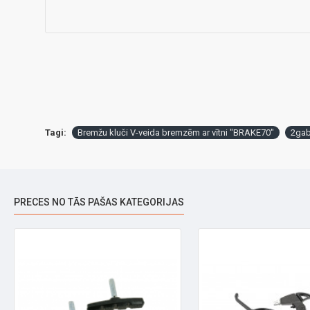
Tagi:
Bremžu kluči V-veida bremzēm ar vītni "BRAKE70"
2ga
PRECES NO TĀS PAŠAS KATEGORIJAS