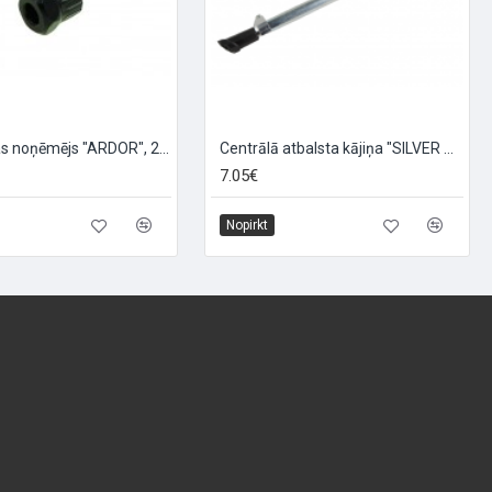
Brīvrumbas noņēmējs "ARDOR", 23mm
Centrālā atbalsta kājiņa "SILVER STAND", izmērs: 20-28 collas, sudraba
7.05€
Nopirkt