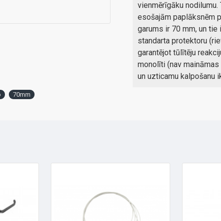
vienmērīgāku nodilumu. T
esošajām paplāksnēm pre
garums ir 70 mm, un tie 
standarta protektoru (ri
garantējot tūlītēju reakc
monolīti (nav maināmas g
un uzticamu kalpošanu i
b
70mm