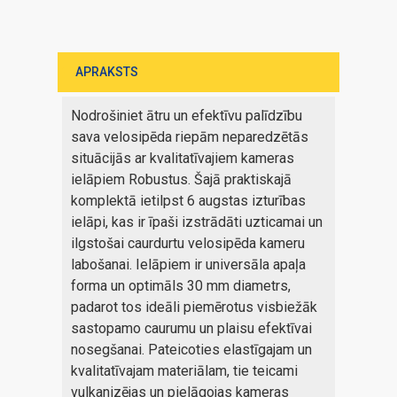
APRAKSTS
Nodrošiniet ātru un efektīvu palīdzību
sava velosipēda riepām neparedzētās
situācijās ar kvalitatīvajiem kameras
ielāpiem Robustus. Šajā praktiskajā
komplektā ietilpst 6 augstas izturības
ielāpi, kas ir īpaši izstrādāti uzticamai un
ilgstošai caurdurtu velosipēda kameru
labošanai. Ielāpiem ir universāla apaļa
forma un optimāls 30 mm diametrs,
padarot tos ideāli piemērotus visbiežāk
sastopamo caurumu un plaisu efektīvai
nosegšanai. Pateicoties elastīgajam un
kvalitatīvajam materiālam, tie teicami
vulkanizējas un pielāgojas kameras