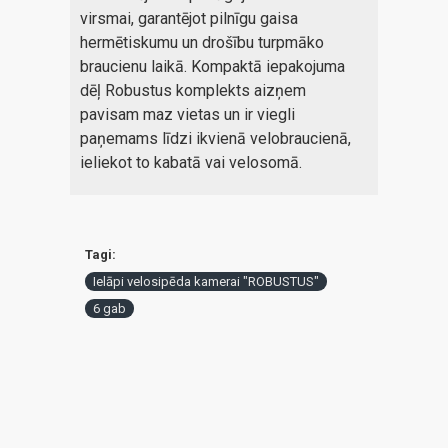
virsmai, garantējot pilnīgu gaisa
hermētiskumu un drošību turpmāko
braucienu laikā. Kompaktā iepakojuma
dēļ Robustus komplekts aizņem
pavisam maz vietas un ir viegli
paņemams līdzi ikvienā velobraucienā,
ieliekot to kabatā vai velosomā.
Tagi:
Ielāpi velosipēda kamerai "ROBUSTUS"
6 gab