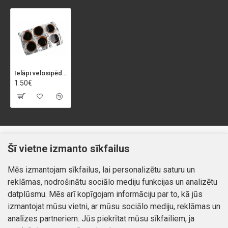
Ielāpi velosipēda kamerai "ROBUSTUS", 6 gab
1.50€
Klientiem
Informācija
Šī vietne izmanto sīkfailus
Kontakti
Piegāde un apmaksa
Mēs izmantojam sīkfailus, lai personalizētu saturu un
Preču atgriešana
Atteikuma tiesības
reklāmas, nodrošinātu sociālo mediju funkcijas un analizētu
Mans profils
Privātuma politika
datplūsmu. Mēs arī kopīgojam informāciju par to, kā jūs
Mans profils
izmantojat mūsu vietni, ar mūsu sociālo mediju, reklāmas un
Kontakti
Pasūtījumi
analīzes partneriem. Jūs piekrītat mūsu sīkfailiem, ja