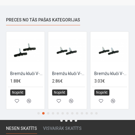
PRECES NO TĀS PAŠAS KATEGORIJAS
Bremžu kluči V-veida bremzēm "RACING", 2 gab, 60mm
Bremžu kluči V-veida bremzēm ar vītni "BRAKE60", 2gab, 60mm
Bremžu kluči V-veida bremzēm ar vītni "BRAKE70", 2gab,70mm
1.88€
2.86€
3.03€
Nopirkt
Nopirkt
Nopirkt
NESEN SKATĪTS
VISVAIRĀK SKATĪTS