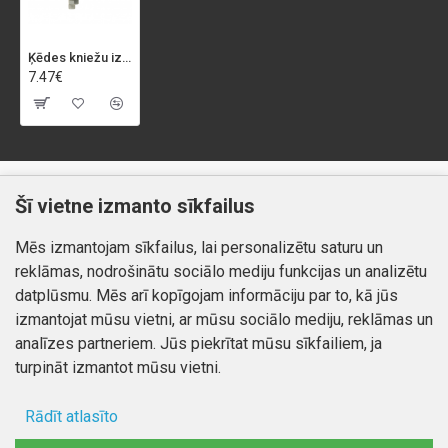
Ķēdes kniežu izspiedējs "X-CHAIN"
7.47€
Klientiem
Informācija
Šī vietne izmanto sīkfailus
Kontakti
Piegāde un apmaksa
Mēs izmantojam sīkfailus, lai personalizētu saturu un
Preču atgriešana
Atteikuma tiesības
reklāmas, nodrošinātu sociālo mediju funkcijas un analizētu
Mans profils
Privātuma politika
datplūsmu. Mēs arī kopīgojam informāciju par to, kā jūs
Mans profils
izmantojat mūsu vietni, ar mūsu sociālo mediju, reklāmas un
Kontakti
Pasūtījumi
analīzes partneriem. Jūs piekrītat mūsu sīkfailiem, ja
turpināt izmantot mūsu vietni.
Rādīt atlasīto
Autortiesības © 2026, www.autobode.lv, Visas tiesības