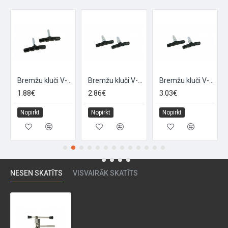
Bremžu kluči V-veida bremzēm "RACING", 2 gab, 60mm
Bremžu kluči V-veida bremzēm ar vītni "BRAKE60", 2gab, 60mm
Bremžu kluči V-veida bremzēm ar vītni "BRAKE70", 2gab,70mm
1.88€
2.86€
3.03€
Nopirkt
Nopirkt
Nopirkt
NESEN SKATĪTS
VISVAIRĀK SKATĪTS