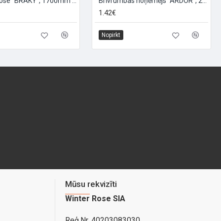
Bremžu trose "BRAKY", 1700mm ∅1,5mm
Brīvrumbas noņēmējs "ARDOR", 23mm
1.42€
Nopirkt
Mūsu rekvizīti
Winter Rose SIA
Reģ.Nr. 40203083030