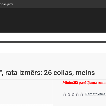
nocacījumi
 rata izmērs: 26 collas, melns
Minimālā pasūtījuma su
Pamatojoties