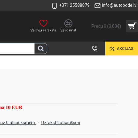
+371 25588879
info@autobode.lv
Preču 0 (0.00€)
Vēlmju saraksts
Salīdzināt
AKCIJAS
mma 10 EUR
 uz 0 atsauksmēm.
-
Uzrakstīt atsauksmi