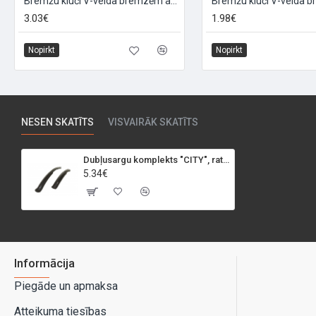
Bremžu kluči V-veida bremzēm ar vītni "BRAKE70", 2gab,70mm
3.03€
1.98€
Nopirkt
Nopirkt
NESEN SKATĪTS
VISVAIRĀK SKATĪTS
Dubļusargu komplekts "CITY", rata izmērs: 26 collas, melns
5.34€
Informācija
Piegāde un apmaksa
Atteikuma tiesības