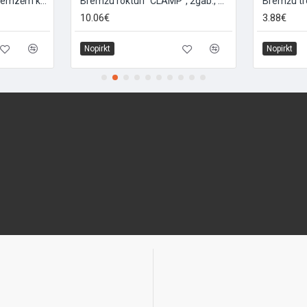
Bremžu kluči V-veida bremzēm kalnu velosipēdiem "MX-12", 2gab, 70mm
Bremžu rokturi "CLAMP", 2gab., melni
10.06€
3.88€
Nopirkt
Nopirkt