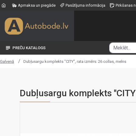
Apmaksa un piegāde
Pasūtījuma informācija
Pirkšanas 
PREČU KATALOGS
Dubļusargu komplekts "CITY", rata izmērs: 26 collas, melns
Galvenā
Dubļusargu komplekts "CITY",