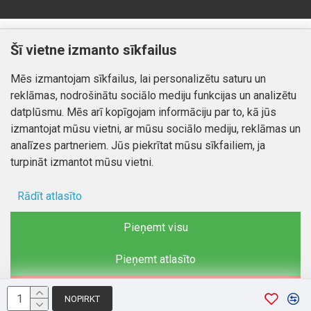
Klientiem
Informācija
Šī vietne izmanto sīkfailus
Kontakti
Piegāde un apmaksa
Mēs izmantojam sīkfailus, lai personalizētu saturu un
Preču atgriešana
Atteikuma tiesības
reklāmas, nodrošinātu sociālo mediju funkcijas un analizētu
Mans profils
Privātuma politika
datplūsmu. Mēs arī kopīgojam informāciju par to, kā jūs
Mans profils
izmantojat mūsu vietni, ar mūsu sociālo mediju, reklāmas un
Kontakti
Pasūtījumi
analīzes partneriem. Jūs piekrītat mūsu sīkfailiem, ja
turpināt izmantot mūsu vietni.
Rādīt atlasīto
Autortiesības © 2026, www.autobode.lv, Visas tiesības
aizsargātas
Ad storage
Pieņemt visu
Lietotāja dati
Pieņemt atlasīto
Reklāmas personalizēšana
Noraidīt
NOPIRKT