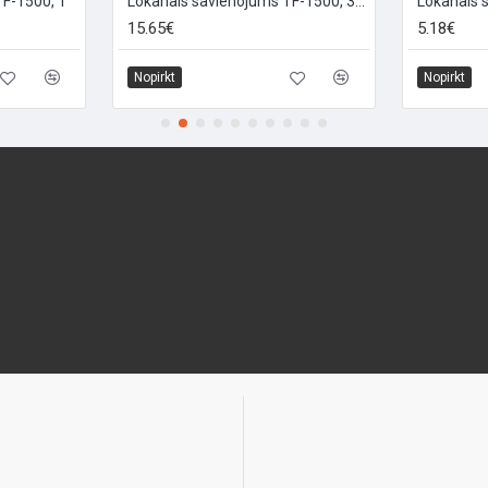
F-1500, 1
Lokanais savienojums TF-1500, 3/4
Lokanais 
15.65€
5.18€
Nopirkt
Nopirkt