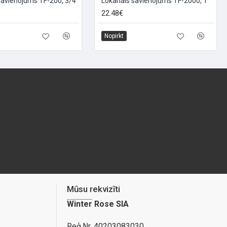
savienojums TF-200, 3/4
Lokanais savienojums TF-2000, 1
22.48€
Nopirkt
Mūsu rekvizīti
Winter Rose SIA
Reģ.Nr. 40203083030