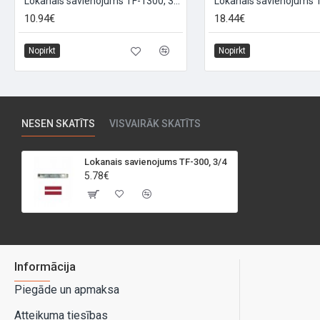
Lokanais savienojums TF-1300, 3/4
Lokanais savienojums T
10.94€
18.44€
Nopirkt
Nopirkt
NESEN SKATĪTS
VISVAIRĀK SKATĪTS
Lokanais savienojums TF-300, 3/4
5.78€
Informācija
Piegāde un apmaksa
Atteikuma tiesības