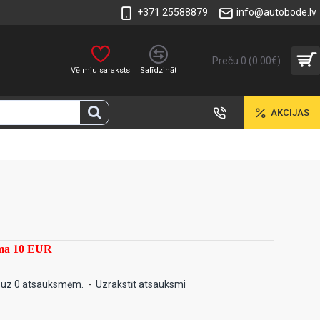
+371 25588879
info@autobode.lv
Preču 0 (0.00€)
Vēlmju saraksts
Salīdzināt
AKCIJAS
mma 10 EUR
 uz 0 atsauksmēm.
-
Uzrakstīt atsauksmi