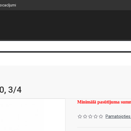
nocacījumi
0, 3/4
Minimālā pasūtījuma su
Pamatojoties