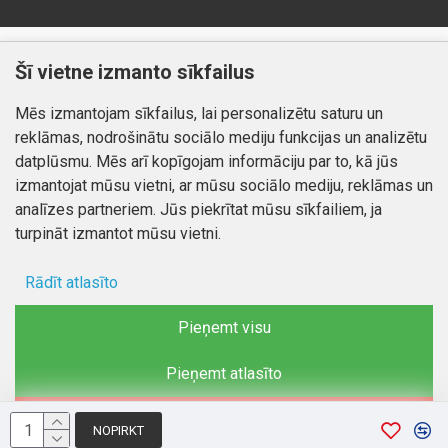
Klientiem
Informācija
Šī vietne izmanto sīkfailus
Kontakti
Piegāde un apmaksa
Mēs izmantojam sīkfailus, lai personalizētu saturu un
Preču atgriešana
Atteikuma tiesības
reklāmas, nodrošinātu sociālo mediju funkcijas un analizētu
Mans profils
Privātuma politika
datplūsmu. Mēs arī kopīgojam informāciju par to, kā jūs
Mans profils
izmantojat mūsu vietni, ar mūsu sociālo mediju, reklāmas un
Kontakti
Pasūtījumi
analīzes partneriem. Jūs piekrītat mūsu sīkfailiem, ja
turpināt izmantot mūsu vietni.
Rādīt atlasīto
Autortiesības © 2026, www.autobode.lv, Visas tiesības
aizsargātas
Ad storage
Pieņemt visu
Lietotāja dati
Pieņemt atlasīto
Reklāmas personalizēšana
Noraidīt
NOPIRKT