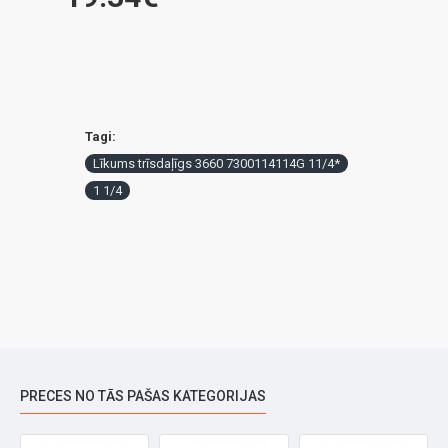
Tagi:
Līkums trīsdaļīgs 3660 7300114114G 11/4*
1 1/4
PRECES NO TĀS PAŠAS KATEGORIJAS