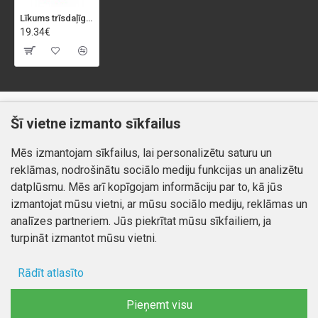
Līkums trīsdaļīgs 3660 7300114114G 11/4*, 1 1/4
19.34€
Klientiem
Informācija
Šī vietne izmanto sīkfailus
Kontakti
Piegāde un apmaksa
Mēs izmantojam sīkfailus, lai personalizētu saturu un
Preču atgriešana
Atteikuma tiesības
reklāmas, nodrošinātu sociālo mediju funkcijas un analizētu
Mans profils
Privātuma politika
datplūsmu. Mēs arī kopīgojam informāciju par to, kā jūs
Mans profils
izmantojat mūsu vietni, ar mūsu sociālo mediju, reklāmas un
Kontakti
Pasūtījumi
analīzes partneriem. Jūs piekrītat mūsu sīkfailiem, ja
turpināt izmantot mūsu vietni.
Rādīt atlasīto
Autortiesības © 2026, www.autobode.lv, Visas tiesības
aizsargātas
Ad storage
Pieņemt visu